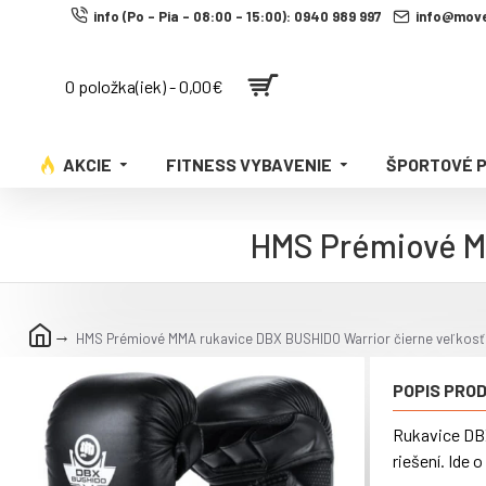
info (Po - Pia - 08:00 - 15:00): 0940 989 997
info@move
0 položka(iek) - 0,00€
AKCIE
FITNESS VYBAVENIE
ŠPORTOVÉ 
HMS Prémiové MM
HMS Prémiové MMA rukavice DBX BUSHIDO Warrior čierne veľkosť
POPIS PRO
Rukavice DBX
riešení. Ide 