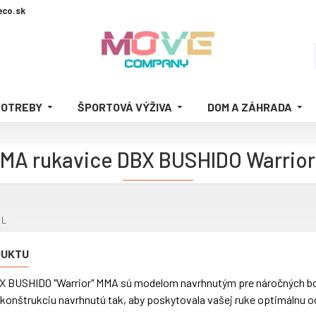
co.sk
POTREBY
ŠPORTOVÁ VÝŽIVA
DOM A ZÁHRADA
A rukavice DBX BUSHIDO Warrior 
 L
DUKTU
 BUSHIDO "Warrior" MMA sú modelom navrhnutým pre náročných bojo
o konštrukciu navrhnutú tak, aby poskytovala vašej ruke optimálnu oc