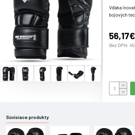
Vďaka inovat
bojových tech
Najdôležitej
56,17€
anatomické p
sa maximaliz
Bez DPH: 45
Prečo si vy
Techni
Prídav
Systém
Dizajn
Rukavi
Rukavi
Súvisiace produkty
Vytvorené p
Rukavice bol
aby bol tréni