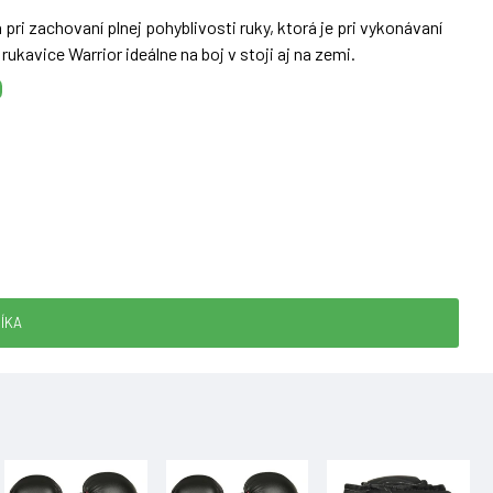
ri zachovaní plnej pohyblivosti ruky, ktorá je pri vykonávaní
ukavice Warrior ideálne na boj v stoji aj na zemi.
ápästia, ktorý zabezpečuje lepšie rozloženie sily úderu, ako aj
možňuje zaťatej ruke prirodzenú polohu dlane pri úderoch, čím
ÍKA
chop dlane.
277-7:2010).
ch tréningové potreby. Bolo aplikovaných množstvo vylepšení,
derov.