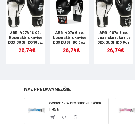
Rukavice sú 
pokrytá kval
rukavíc bola
ARB-407A 16 OZ.
ARB-407a 6 oz.
ARB-407a 8 oz.
Boxerské rukavice
boxerské rukavice
boxerské rukavice
Silná vrstv
DBX BUSHIDO 16oz.
DBX BUSHIDO 6oz.
DBX BUSHIDO 8oz.
Rukavice vyu
26,74€
26,74€
26,74€
sú ideálne n
Prirodzené 
Rukavice využ
jedinečný, s
NAJPREDÁVANEJŠIE
Profilovaná
Weider 32% Proteínová tyčinka - kokos, 60 g
Špeciálne vy
1,95€
Prečo je to
Počas zápasu