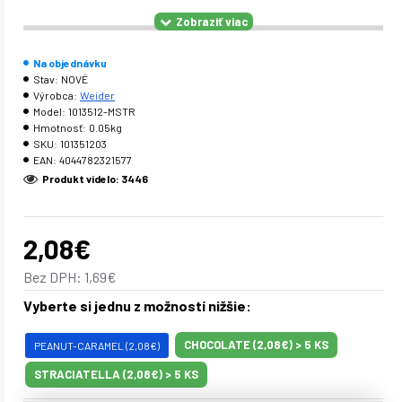
Hmotnosť
Na objednávku
Stav:
NOVÉ
Počet dávok
Výrobca:
Weider
Model:
1013512-MSTR
Obsah bielkovín
Hmotnosť:
0.05kg
SKU:
101351203
Kcal na 100g
EAN:
4044782321577
Produkt videlo: 3446
Kcal na tyčinku
Obsah sacharidov na tyčinku
2,08€
z toho cukru
Bez DPH: 1,69€
Vyberte si jednu z možností nižšie:
Obsah proteínov na tyčinku
CHOCOLATE (2,08€) > 5 KS
PEANUT-CARAMEL (2,08€)
Obsah tuku
STRACIATELLA (2,08€) > 5 KS
z toho nasýtené mastné kyseliny