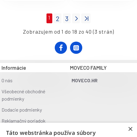
1
2
3
Zobrazujem od 1 do 18 zo 40 (3 strán)
Informácie
MOVECO FAMILY
O nás
MOVECO.HR
Všeobecné obchodné
podmienky
Dodacie podmienky
Reklamačný poriadok
×
Ochrana údajov
Táto webstránka používa súbory