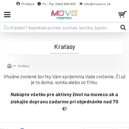
Prihlásiť
Po - Pia: 0940 989 997
info@moveco.sk
Kraťasy
Kraťasy
Vhodne zvolené šortky Vám spríjemnia Vaše cvičenie. Či už
je to doma, vonku alebo vo fitku.
Nakúpte všetko pre aktívny život na moveco.sk a
získajte dopravu zadarmo pri objednávke nad 70
€!