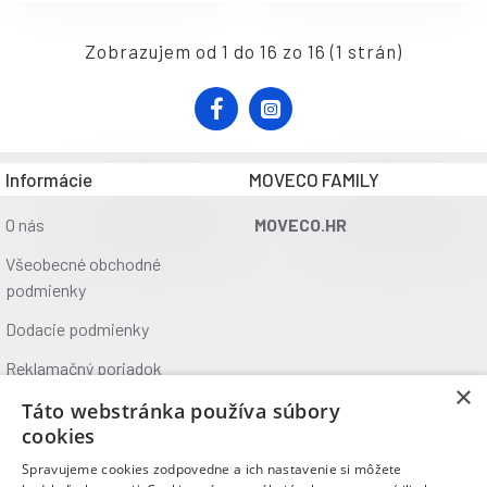
Zobrazujem od 1 do 16 zo 16 (1 strán)
Informácie
MOVECO FAMILY
O nás
MOVECO.HR
Všeobecné obchodné
podmienky
Dodacie podmienky
Reklamačný poriadok
×
Ochrana údajov
Táto webstránka používa súbory
cookies
Kontakt
Spravujeme cookies zodpovedne a ich nastavenie si môžete
Kde nás nájdete