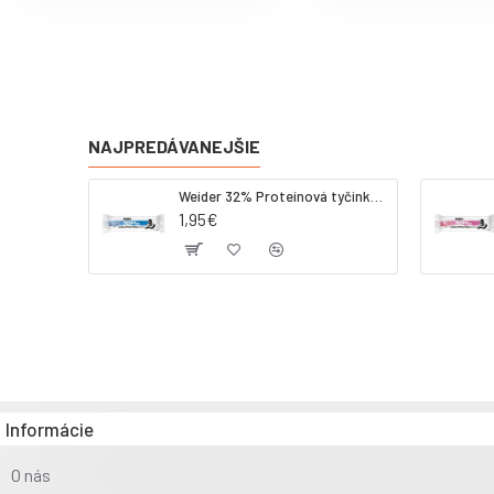
NAJPREDÁVANEJŠIE
Weider 32% Proteínová tyčinka - kokos, 60 g
1,95€
Informácie
O nás