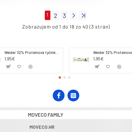
1
2
3
Zobrazujem od 1 do 18 zo 40 (3 strán)
Weider 32% Proteínová tyčinka. 60 g jahoda
1,95€
1,95€
MOVECO FAMILY
MOVECO.HR