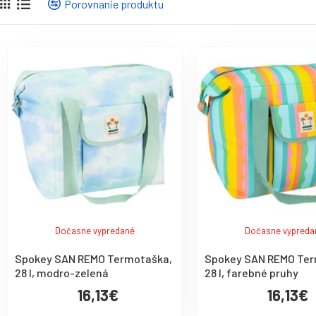
Porovnanie produktu
Dočasne vypredané
Dočasne vypreda
Spokey SAN REMO Termotaška,
Spokey SAN REMO Ter
28 l, modro-zelená
28 l, farebné pruhy
16,13€
16,13€