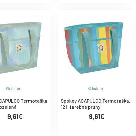
Skladom
Skladom
CAPULCO Termotaška,
Spokey ACAPULCO Termotaška,
rozelená
12 l, farebné pruhy
9,61€
9,61€