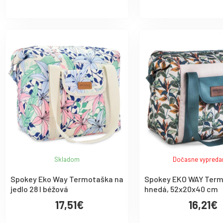
Skladom
Dočasne vypreda
Spokey Eko Way Termotaška na
Spokey EKO WAY Term
jedlo 28 l béžová
hnedá, 52x20x40 cm
17,51€
16,21€