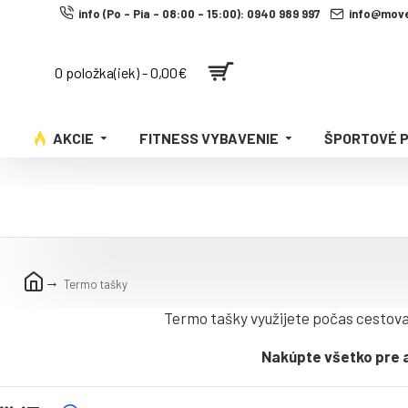
info (Po - Pia - 08:00 - 15:00): 0940 989 997
info@move
0 položka(iek) - 0,00€
AKCIE
FITNESS VYBAVENIE
ŠPORTOVÉ 
Termo tašky
Termo tašky využijete počas cestovan
Nakúpte všetko pre a