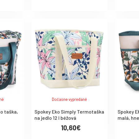
né
Dočasne vypredané
o taška,
Spokey Eko Simply Termotaška
Spokey E
na jedlo 12 l béžová
malá, hn
10,60€