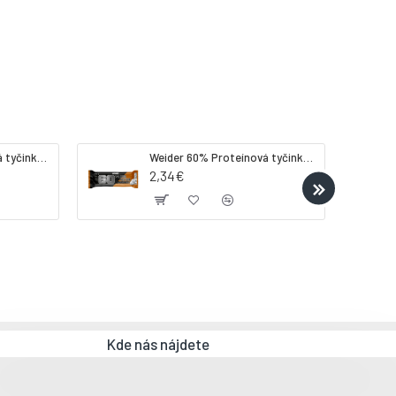
Weider 32% Proteínová tyčinka - banán, 60 g
Weider 60% Proteínová tyčinka, 45 g salted peanut caramel
2,34€
Kde nás nájdete