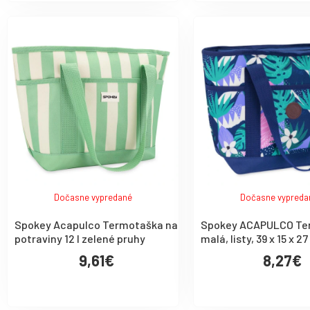
Dočasne vypredané
Dočasne vypreda
Spokey Acapulco Termotaška na
Spokey ACAPULCO Te
potraviny 12 l zelené pruhy
malá, listy, 39 x 15 x 2
9,61€
8,27€