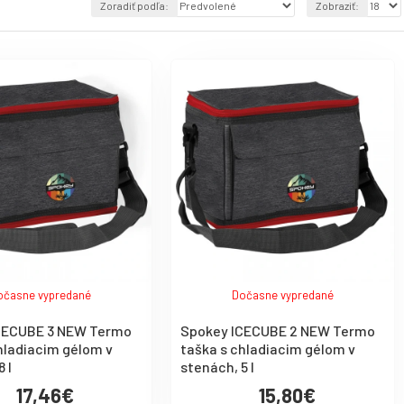
Zoradiť podľa:
Zobraziť:
očasne vypredané
Dočasne vypredané
CECUBE 3 NEW Termo
Spokey ICECUBE 2 NEW Termo
hladiacim gélom v
taška s chladiacim gélom v
 l
stenách, 5 l
17,46€
15,80€