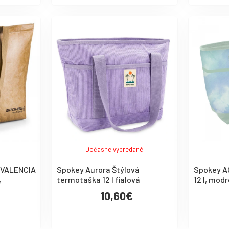
Dočasne vypredané
 VALENCIA
Spokey Aurora Štýlová
Spokey A
,
termotaška 12 l fialová
12 l, mod
10,60€