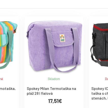
né
Skladom
D
motaška,
Spokey Milan Termotaška na
Spokey I
pláž 28 l fialová
taška s c
stenách, 8
17,51€