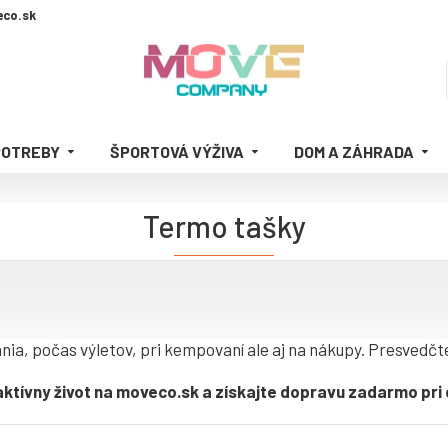
co.sk
POTREBY
ŠPORTOVÁ VÝŽIVA
DOM A ZÁHRADA
Termo tašky
ia, počas výletov, pri kempovaní ale aj na nákupy. Presvedčte
ktívny život na moveco.sk a získajte dopravu zadarmo pri