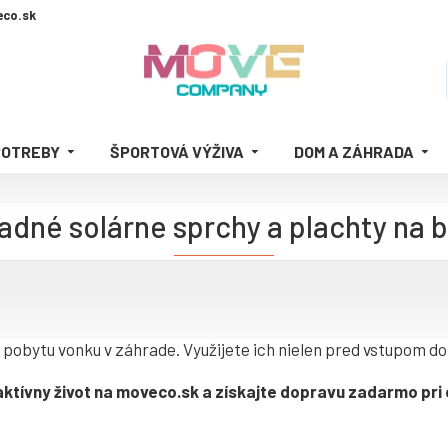
co.sk
POTREBY
ŠPORTOVÁ VÝŽIVA
DOM A ZÁHRADA
adné solárne sprchy a plachty na 
obytu vonku v záhrade. Využijete ich nielen pred vstupom do b
ktívny život na moveco.sk a získajte dopravu zadarmo pri