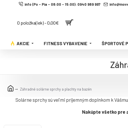
info (Po - Pia - 08:00 - 15:00): 0940 989 997
info@move
0 položka(iek) - 0,00€
AKCIE
FITNESS VYBAVENIE
ŠPORTOVÉ 
Záhr
Záhradné solárne sprchy a plachty na bazén
Solárne sprchy sú veľmi príjemným doplnkom k Vášmu p
Nakúpte všetko pre a