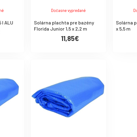
né
Dočasne vypredané
D
 l ALU
Solárna plachta pre bazény
Solárna p
Florida Junior 1,5 x 2,2 m
x 5,5 m
€
11,85€