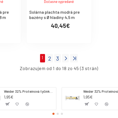
né
Dočasne vypredané
á pre
Solárna plachta modrá pre
48 m
bazény s Ø hladiny 4,5 m
40,45€
1
2
3
Zobrazujem od 1 do 18 zo 45 (3 strán)
Weider 32% Proteínová tyčinka. 60 g jahoda
1,95€
1,95€