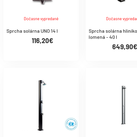
Dočasne vypredané
Dočasne vypreda
Sprcha solárna UNO 14 l
Sprcha solárna hliník
lomená - 40 l
116,20€
649,90