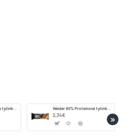
Weider 32% Proteínová tyčinka - banán, 60 g
Weider 60% Proteínová tyčinka, 45 g salted peanut caramel
2,34€