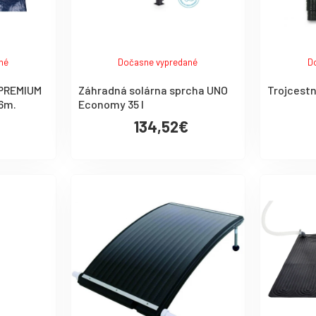
né
Dočasne vypredané
D
 PREMIUM
Záhradná solárna sprcha UNO
Trojcestn
,6m.
Economy 35 l
134,52€