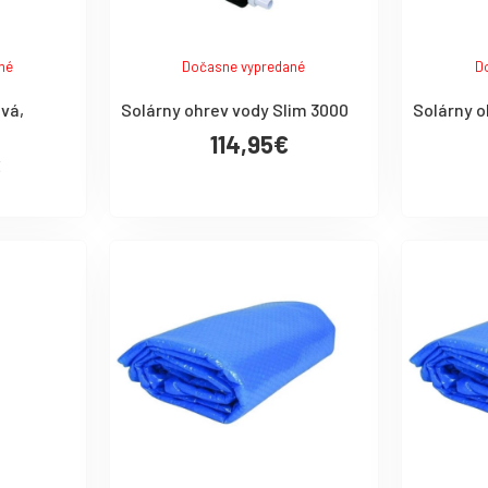
né
Dočasne vypredané
D
ová,
Solárny ohrev vody Slim 3000
Solárny o
114,95€
€