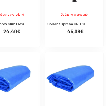
očasne vypredané
Dočasne vypredané
hrev Slim Flexi
Solárna sprcha UNO 8 l
24,40€
45,09€