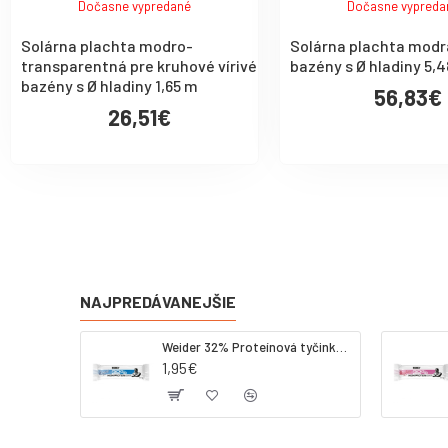
Dočasne vypredané
Dočasne vypreda
Solárna plachta modro-
Solárna plachta modr
transparentná pre kruhové vírivé
bazény s Ø hladiny 5,
bazény s Ø hladiny 1,65 m
56,83€
26,51€
NAJPREDÁVANEJŠIE
Weider 32% Proteínová tyčinka - kokos, 60 g
1,95€