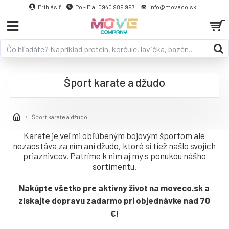
Prihlásiť
Po - Pia: 0940 989 997
info@moveco.sk
Šport karate a džudo
Šport karate a džudo
Karate je veľmi obľúbeným bojovým športom ale
nezaostáva za ním ani džudo, ktoré si tiež našlo svojich
priaznivcov. Patríme k nim aj my s ponukou nášho
sortimentu.
Nakúpte všetko pre aktívny život na moveco.sk a
získajte dopravu zadarmo pri objednávke nad 70
€!