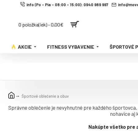
info (Po - Pia - 08:00 - 15:00): 0940 989 997
info@move
0 položka(iek) - 0,00€
AKCIE
FITNESS VYBAVENIE
ŠPORTOVÉ 
Športové oblečenie a obuv
Správne oblečenie je nevyhnutné pre každého športovca, 
nohavice aj 
Nakúpte všetko pre a