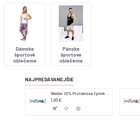
Dámske
Pánske
športové
športové
oblečenie
oblečenie
NAJPREDÁVANEJŠIE
Weider 32% Proteínová tyčinka - kokos, 60 g
1,95€