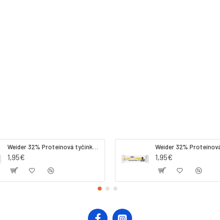
Weider 32% Proteínová tyčinka. 60 g jahoda
1,95€
1,95€