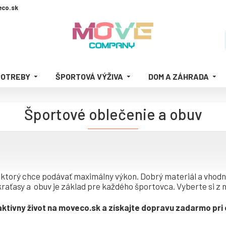
co.sk
POTREBY
ŠPORTOVÁ VÝŽIVA
DOM A ZÁHRADA
Športové oblečenie a obuv
ktorý chce podávať maximálny výkon. Dobrý materiál a vhodná 
kraťasy a obuv je základ pre každého športovca. Vyberte si z 
ktívny život na moveco.sk a získajte dopravu zadarmo pri