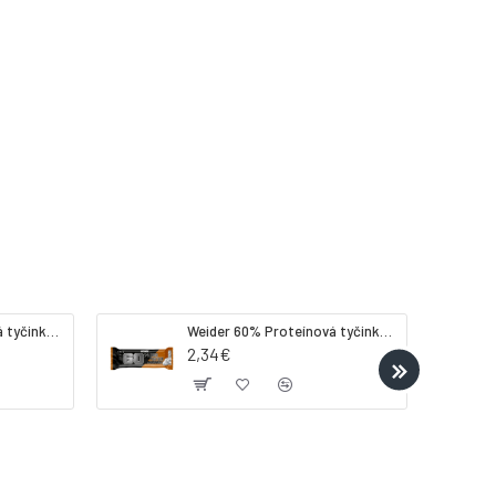
Weider 32% Proteínová tyčinka - banán, 60 g
Weider 60% Proteínová tyčinka, 45 g salted peanut caramel
2,34€