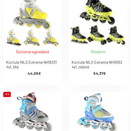
Dočasne vypredané
Skladom
Korčule NILS Extreme NH18331
Korčule NILS Extreme NH18192
4v1, žlté
4v1, zelené
44,05€
54,37€
-8 %