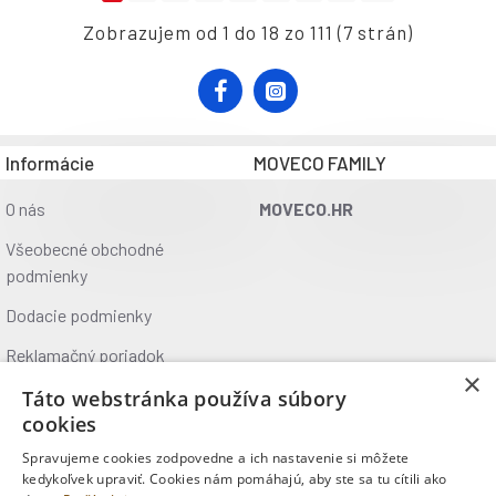
Zobrazujem od 1 do 18 zo 111 (7 strán)
Informácie
MOVECO FAMILY
O nás
MOVECO.HR
Všeobecné obchodné
podmienky
Dodacie podmienky
Reklamačný poriadok
×
Ochrana údajov
Táto webstránka používa súbory
cookies
Kontakt
Spravujeme cookies zodpovedne a ich nastavenie si môžete
Kde nás nájdete
kedykoľvek upraviť. Cookies nám pomáhajú, aby ste sa tu cítili ako