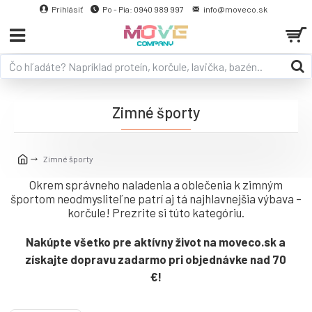
Prihlásiť
Po - Pia: 0940 989 997
info@moveco.sk
Zimné športy
Zimné športy
Okrem správneho naladenia a oblečenia k zimným
športom neodmysliteľne patrí aj tá najhlavnejšia výbava –
korčule! Prezrite si túto kategóriu.
Nakúpte všetko pre aktívny život na moveco.sk a
získajte dopravu zadarmo pri objednávke nad 70
€!