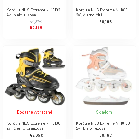
Korčule NILS Extreme NH18192
Korčule NILS Extreme NH18191
4v1, bielo-ružové
2v1, čierno-žlté
54,37€
50,18€
50,18€
Dočasne vypredané
Skladom
Korčule NILS Extreme NH18190
Korčule NILS Extreme NH18190
2v1, čierno-oranžové
2v1, bielo-ružové
49,65€
50,18€