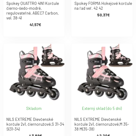
Spokey QUATTRO 4IN1 Korčule
Spokey FORMA Hokejové korčule
čierno-šedo-modré,
na ľad veľ. 42 42
regulovateľné, ABEC7 Carbon,
50,37€
vel. 38-41
41,57€
Skladom
Externý sklad (do 5 dní)
NILS EXTREME Dievčenské
NILS EXTREME Dievčenské
korčule 2v1, čiernoružové,S 31-34
korčule 2v1, čiernoružové,M 35-
S(31-34)
38 M(35-38)
43,89€
42,20€