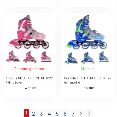
Dočasne vypredané
Skladom
Korčule NILS EXTREME NH18122
Korčule NILS EXTREME NH18122
4v1, ružové
4v1, modré
48,19€
55,18€
1
2
3
4
5
6
7