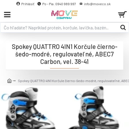
Prihlásiť
Po - Pia: 0940 989 997
info@moveco.sk
Spokey QUATTRO 4IN1 Korčule čierno-
šedo-modré, regulovateľné, ABEC7
Carbon, vel. 38-41
Spokey QUATTRO 4IN1 Korčule čierno-šedo-modré, regulovateľné, ABEC7