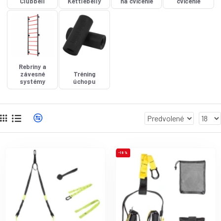
Clubbell
Kettlebelly
na cvičenie
cvičenie
Rebriny a
závesné
Tréning
systémy
úchopu
-19 %