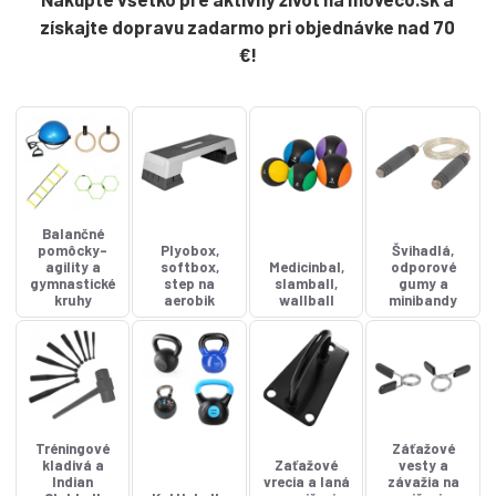
získajte dopravu zadarmo pri objednávke nad 70
€!
Balančné
pomôcky-
Plyobox,
Švihadlá,
agility a
softbox,
Medicinbal,
odporové
gymnastické
step na
slamball,
gumy a
kruhy
aerobik
wallball
minibandy
Tréningové
Záťažové
kladivá a
Zaťažové
vesty a
Indian
vrecia a laná
závažia na