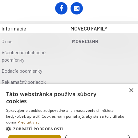
Informácie
MOVECO FAMILY
O nás
MOVECO.HR
Všeobecné obchodné
podmienky
Dodacie podmienky
Reklamačný poriadok
×
Ochrana údajov
Táto webstránka používa súbory
cookies
Kontakt
Spravujeme cookies zodpovedne a ich nastavenie si môžete
Kde nás nájdete
kedykoľvek upraviť. Cookies nám pomáhajú, aby ste sa tu cítili ako
doma
Prečítať viac
ZOBRAZIŤ PODROBNOSTI
Copyright © 2025, MOVECO s.r.o., Všetky práva vyhradené