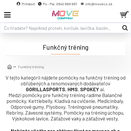
Prihlásiť
Po - Pia: 0940 989 997
info@moveco.sk
Funkčný tréning
Funkčný tréning
V tejto kategórii nájdete pomôcky na funkčný tréning od
obľúbených a renomovaných dodávateľov
GORILLASPORTS
,
HMS
,
SPOKEY
ai.
Medzi pomôcky pre funkčný tréning radíme Balančné
pomôcky, Kettlebelly, Kladivá na cvičenie, Medicinbaly,
Odporové gumy, Plyoboxy, Tréningové pneumatiky,
Rebriny, Závesné systémy, Pomôcky na tréning úchopu,
Výskokové lavice, Záťažové vaky a záťažové vesty.
Nakúpte všetko pre aktívny život na moveco.sk a