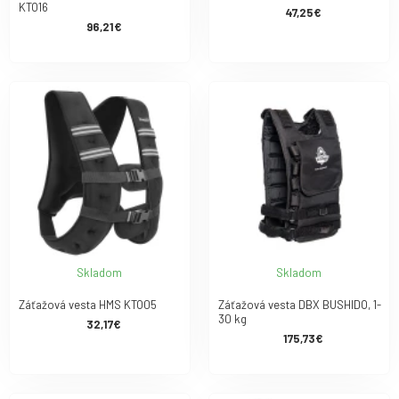
KTO16
47,25€
96,21€
Skladom
Skladom
Záťažová vesta HMS KTO05
Záťažová vesta DBX BUSHIDO, 1-
30 kg
32,17€
175,73€