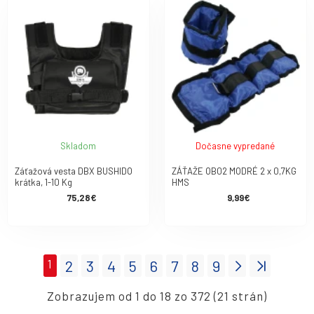
Skladom
Dočasne vypredané
Záťažová vesta DBX BUSHIDO
ZÁŤAŽE OB02 MODRÉ 2 x 0,7KG
krátka, 1-10 Kg
HMS
75,28€
9,99€
1
2
3
4
5
6
7
8
9
Zobrazujem od 1 do 18 zo 372 (21 strán)