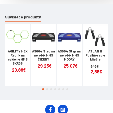
Súvisiace produkty
AGILITY HEX
AS004 Step na
AS004 Step na
ATLAN II
Ba
Rebrík na
aerobik HMS
aerobik HMS
Posilňovacie
cvičenie HMS
ČIERNY
MODRÝ
kliešte
SKR06
29,25€
25,07€
3,12€
20,88€
2,88€