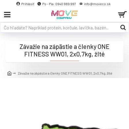
Prihlásiť
Po - Pia: 0940 989 997
info@moveco.sk
Závažie na zápästie a členky ONE
FITNESS WW01, 2x0,7kg, žlté
Závažie na zápästie a členky ONE FITNESS WW01, 2x0,7kg, žlté