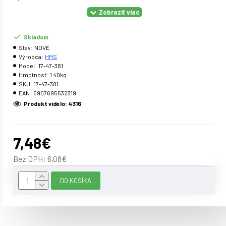
Parametre:
Skladom
určené na posilnenie svalov rúk a nôh upnutie na suchý zips
Stav:
NOVÉ
Výrobca:
HMS
záťaž môžete nosiť pri chôdzi, behaní, tréningu či inej
Model:
17-47-381
aktivite
Hmotnosť:
1.40kg
SKU:
17-47-381
EAN:
5907695532319
Upozornenie:
Produkt videlo: 4316
Certifikát, norma: Záruka: 24 mesiacov
7,48€
Bez DPH: 6,08€
DO KOŠÍKA