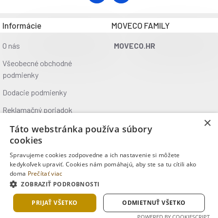
Informácie
MOVECO FAMILY
O nás
MOVECO.HR
Všeobecné obchodné
podmienky
Dodacie podmienky
Reklamačný poriadok
×
Ochrana údajov
Táto webstránka používa súbory
cookies
Kontakt
Spravujeme cookies zodpovedne a ich nastavenie si môžete
Kde nás nájdete
kedykoľvek upraviť. Cookies nám pomáhajú, aby ste sa tu cítili ako
doma
Prečítať viac
ZOBRAZIŤ PODROBNOSTI
Copyright © 2025, MOVECO s.r.o., Všetky práva vyhradené
PRIJAŤ VŠETKO
ODMIETNUŤ VŠETKO
POWERED BY COOKIESCRIPT