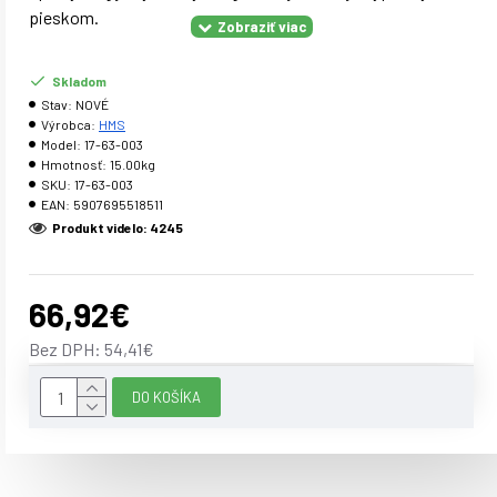
pieskom.
Skladom
Parametre:
Stav:
NOVÉ
Výrobca:
HMS
Materiál: organická koža Výplň: piesok Rozmer bagu: 73 x 19
Model:
17-63-003
x 48 cm Váha: 15 kg
Hmotnosť:
15.00kg
SKU:
17-63-003
EAN:
5907695518511
Upozornenie:
Produkt videlo: 4245
Záruka: 24 mesiacov
66,92€
Bez DPH: 54,41€
DO KOŠÍKA