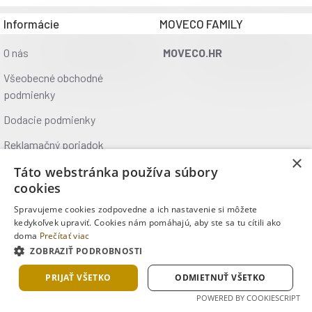
Informácie
MOVECO FAMILY
O nás
MOVECO.HR
Všeobecné obchodné
podmienky
Dodacie podmienky
Reklamačný poriadok
×
Ochrana údajov
Táto webstránka používa súbory
cookies
Kontakt
Spravujeme cookies zodpovedne a ich nastavenie si môžete
Kde nás nájdete
kedykoľvek upraviť. Cookies nám pomáhajú, aby ste sa tu cítili ako
doma
Prečítať viac
ZOBRAZIŤ PODROBNOSTI
Copyright © 2025, MOVECO s.r.o., Všetky práva vyhradené
PRIJAŤ VŠETKO
ODMIETNUŤ VŠETKO
POWERED BY COOKIESCRIPT