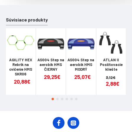
Súvisiace produkty
AGILITY HEX
AS004 Step na
AS004 Step na
ATLAN II
Ba
Rebrík na
aerobik HMS
aerobik HMS
Posilňovacie
cvičenie HMS
ČIERNY
MODRÝ
kliešte
SKR06
29,25€
25,07€
3,12€
20,88€
2,88€