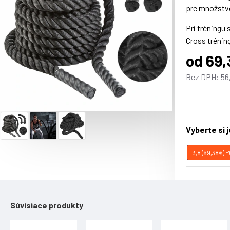
pre množstv
Pri tréningu 
Cross trénin
od 69
•
Odolné
nyl
Bez DPH: 56
•
Vhodné
pre
•
Vyrobené z
•
Veľmi odol
•
Konce
sú z
Vyberte si 
◦
Farba
:
čier
◦
Ø
50mm
18 
3,8 (69,38€)
◦
Ø
38mm
13 Kg
◦
Dĺžka
lana
:
Súvisiace produkty