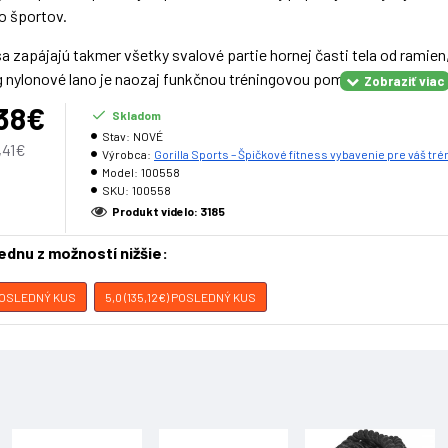
o športov.
sa zapájajú takmer všetky svalové partie hornej časti tela od ramien
g nylonové lano je naozaj funkčnou tréningovou pomôckou, ktorá by 
,38€
Skladom
Stav:
NOVÉ
onové
lano
,41€
Výrobca:
Gorilla Sports – Špičkové fitness vybavenie pre váš tré
vnútorné
i vonkajšie
plochy
Model:
100558
kvalitného
100
%
n
ylonu
SKU:
100558
né
Produkt videlo: 3185
apuzdrené
kvôli
ochrane
proti rozpadu sú použité
zmršťovacie
trub
jednu z možností nižšie:
na
Kg
 POSLEDNÝ KUS
5,0 (135,12€) POSLEDNÝ KUS
15m