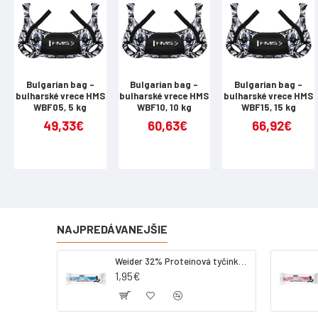
Bulgarian bag -
Bulgarian bag -
Bulgarian bag -
bulharské vrece HMS
bulharské vrece HMS
bulharské vrece HMS
WBF05, 5 kg
WBF10, 10 kg
WBF15, 15 kg
49,33€
60,63€
66,92€
NAJPREDÁVANEJŠIE
Weider 32% Proteínová tyčinka - kokos, 60 g
1,95€