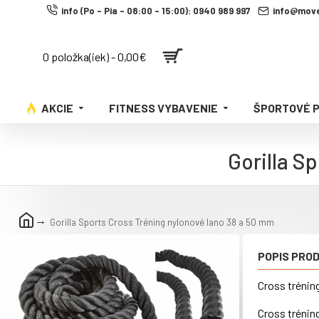
info (Po - Pia - 08:00 - 15:00): 0940 989 997
info@move
0 položka(iek) - 0,00€
AKCIE
FITNESS VYBAVENIE
ŠPORTOVÉ 
Gorilla S
Gorilla Sports Cross Tréning nylonové lano 38 a 50 mm
POPIS PRO
Cross trénin
Cross trénin