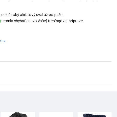
, cez široký chrbtový sval až po paže.
nemala chýbať ani vo Vašej tréningovej príprave.
ning
ičky