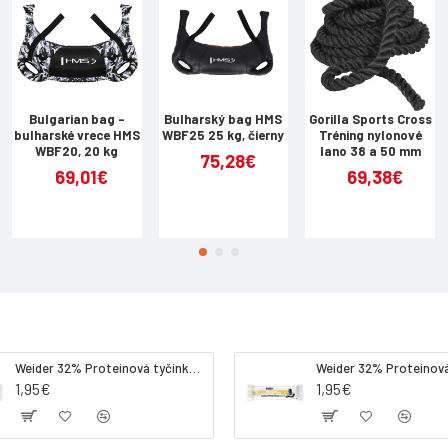
Bulgarian bag -
Bulharský bag HMS
Gorilla Sports Cross
bulharské vrece HMS
WBF25 25 kg, čierny
Tréning nylonové
WBF20, 20 kg
lano 38 a 50 mm
75,28€
69,01€
69,38€
Weider 32% Proteínová tyčinka. 60 g jahoda
1,95€
1,95€