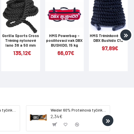
Gorilla Sports Cross
HMS Powerbag -
HMS Tréninkové lano
Tréning nylonové
posilňovací vak DBX
DBX Bushido C12
lano 38 a 50 mm
BUSHIDO, 15 kg
97,89€
135,12€
66,07€
Weider 32% Proteínová tyčinka - banán, 60 g
Weider 60% Proteínová tyčinka, 45 g salted peanut caramel
2,34€