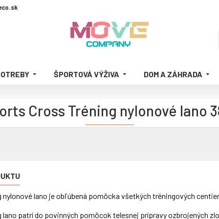
co.sk
POTREBY
ŠPORTOVÁ VÝŽIVA
DOM A ZÁHRADA
ports Cross Tréning nylonové lano 
DUKTU
g nylonové lano je obľúbená pomôcka všetkých tréningových centier 
g lano patrí do povinných pomôcok telesnej prípravy ozbrojených zl