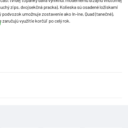
ná časť tvrdej topánky dáva vyniknúť modernému dizajnu vnútornej
 suchý zips, dvojsekčná pracka). Kolieska sú osadené ložiskami
lný podvozok umožnuje zostavenie ako In-ine, Quad (tanečné),
 zaručujú využitie korčúľ po celý rok.
ka: PU 64mm / 82A (S) PU 72mm / 82A (M) PU 76mm / 82A (L)
sekčná pracka Korčule má brzdu