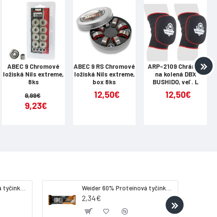
ABEC 9 Chromové
ABEC 9 RS Chromové
ARP-2109 Chrániče
ložiská Nils extreme,
ložiská Nils extreme,
na kolená DBX
8ks
box 8ks
BUSHIDO, veľ. L
12,50€
12,50€
9,99€
9,23€
Weider 32% Proteínová tyčinka - banán, 60 g
Weider 60% Proteínová tyčinka, 45 g salted peanut caramel
2,34€