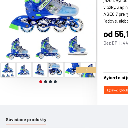
jazdu. Výhod
vložky. Zapí
ABEC 7 pre r
ľadové, alebo
od 55,
Parametre:
Bez DPH: 44
Materiál tvr
Vložka: prie
Upozorneni
Nie je určen
Vyberte si 
EÚ
L(39-43) (55
Rozmer vl
Súvisiace produkty