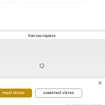
Kde nás nájdete
×
PRIJAŤ VŠETKO
ODMIETNUŤ VŠETKO