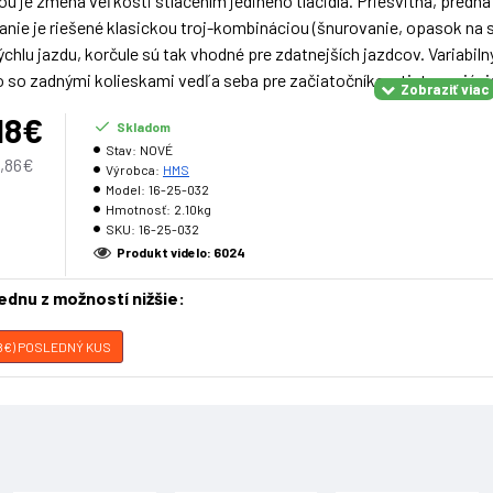
ou je zmena veľkosti stlačením jediného tlačidla. Priesvitná, pred
nanie je riešené klasickou troj-kombináciou (šnurovanie, opasok na
ýchlu jazdu, korčule sú tak vhodné pre zdatnejších jazdcov. Variabi
 so zadnými kolieskami vedľa seba pre začiatočníkov, tieto variácie
18€
Skladom
Stav:
NOVÉ
,86€
Výrobca:
HMS
dej topánky: PP Materiál noža: hliník Ložiská: 608Z, ABEC 7 Kolies
Model:
16-25-032
Hmotnosť:
2.10kg
dušná membrána, plyš, EVA, sieťovina šnurovanie, suchý zips, dvoj
SKU:
16-25-032
Produkt videlo: 6024
e:
é pre komerčné použitie Certifikát, norma: CE Záruka: 2 roky
jednu z možností nižšie:
S (29-33)
M (34-38)
L (39-43)
,18€) POSLEDNÝ KUS
ožky(mm)
185-215
215-250
245-285