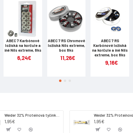
ABEC 7 Karbónové
ABEC 7 RS Chromové
ABEC 7 RS
ložiská na korčule a
ložiská Nils extreme,
Karbónové ložiská
iné Nils extreme, 8ks
box 8ks
na korčule a iné Nils
extreme, box 8ks
6,24€
11,26€
9,16€
Weider 32% Proteínová tyčinka. 60 g jahoda
1,95€
1,95€