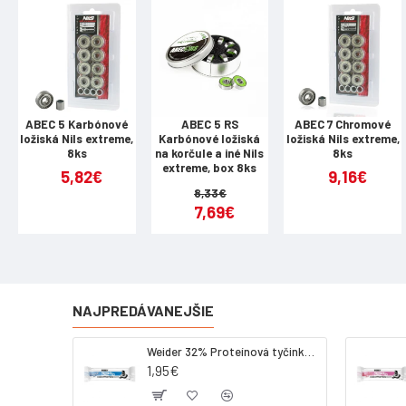
ABEC 5 Karbónové
ABEC 5 RS
ABEC 7 Chromové
ložiská Nils extreme,
Karbónové ložiská
ložiská Nils extreme,
8ks
na korčule a iné Nils
8ks
extreme, box 8ks
5,82€
9,16€
8,33€
7,69€
NAJPREDÁVANEJŠIE
Weider 32% Proteínová tyčinka - kokos, 60 g
1,95€