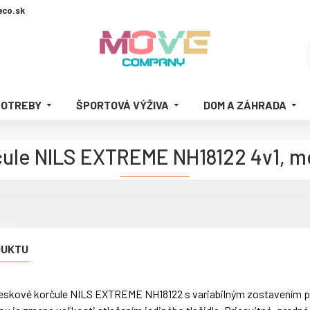
co.sk
POTREBY
ŠPORTOVÁ VÝŽIVA
DOM A ZÁHRADA
čule NILS EXTREME NH18122 4v1, m
DUKTU
ieskové korčule NILS EXTREME NH18122 s variabilným zostavením 