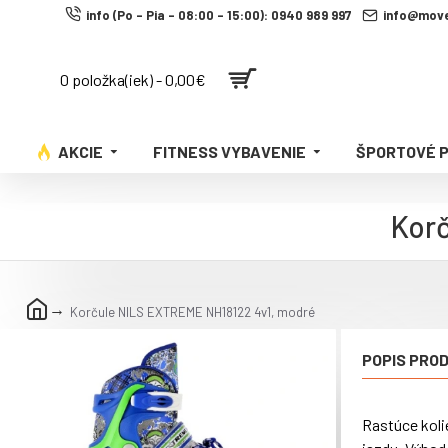
info (Po - Pia - 08:00 - 15:00): 0940 989 997
info@move
0 položka(iek) - 0,00€
AKCIE
FITNESS VYBAVENIE
ŠPORTOVÉ 
Kor
Korčule NILS EXTREME NH18122 4v1, modré
POPIS PRO
Rastúce kol