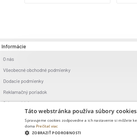
Informácie
O nás
Všeobecné obchodné podmienky
Dodacie podmienky
Reklamačný poriadok
Ochrana údajov
Táto webstránka používa súbory cookies
Kontakt
Spravujeme cookies zodpovedne a ich nastavenie si môžete kedy
doma
Prečítať viac
Copyright © 2025, MOVECO s.r.o., Všetky práva vyhradené
ZOBRAZIŤ PODROBNOSTI