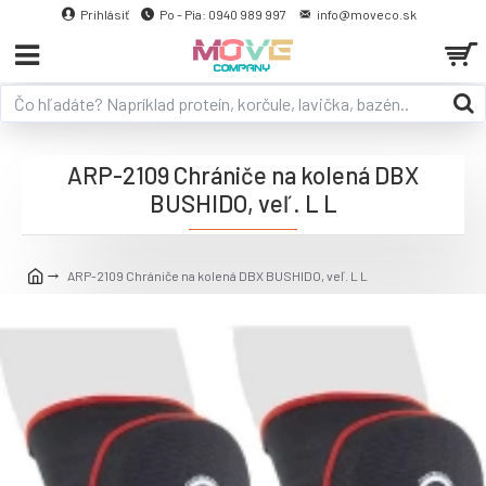
Prihlásiť
Po - Pia: 0940 989 997
info@moveco.sk
ARP-2109 Chrániče na kolená DBX
BUSHIDO, veľ. L L
ARP-2109 Chrániče na kolená DBX BUSHIDO, veľ. L L