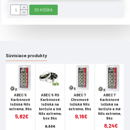
Upozornění:
DO KOŠÍKA
Záruka 24 měsíců
Velikost
S
M
L
Délka bandáže (cm)
22
23
24
Obvod horního lemu
Súvisiace produkty
30
31
32
(cm)
Obvod spodního lemu
24
25
26
(cm)
Šířka tlumící vložky
11
12
13
ABEC 5
ABEC 5 RS
ABEC 7
ABEC 7
(cm)
Karbónové
Karbónové
Chromové
Karbónové
ložiská Nils
ložiská na
ložiská Nils
ložiská na
extreme, 8ks
Výška tlumící vložky
korčule a iné
extreme, 8ks
korčule a iné
e
13
14,5
16
Nils extreme,
Nils extreme,
(cm)
5,82€
9,16€
box 8ks
8ks
6,24€
8,33€