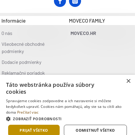
materiál: 60% nylon, 30% polyuretán, 10% elastan
letné dlhé cyklistické rukavice
ľahko sa prispôsobí vašej dlani
Informácie
MOVECO FAMILY
koncovky ukazovákov je pripravená na použitie s
dotykovými obrazovkami
O nás
MOVECO.HR
elastická sieťovina zaisťuje optimálne prúdenie vzduchu a
Všeobecné obchodné
rýchle schnutie rukavíc
podmienky
špeciálny strih rukavíc chráni pred tlakom na lakťový nerv
gélové vankúšiky zaisťujú vysoký komfort
Dodacie podmienky
palec je vyrobený z froté materiálu
Reklamačný poriadok
zapínanie na suchý zips pre väčšie pohodlie a lepšie
×
dopasovanie rukavíc
Ochrana údajov
Táto webstránka používa súbory
dostupné vo veľkostiach: M, L, XL
cookies
Kontakt
Spravujeme cookies zodpovedne a ich nastavenie si môžete
Kde nás nájdete
kedykoľvek upraviť. Cookies nám pomáhajú, aby ste sa tu cítili ako
doma
Prečítať viac
ZOBRAZIŤ PODROBNOSTI
Copyright © 2025, MOVECO s.r.o., Všetky práva vyhradené
PRIJAŤ VŠETKO
ODMIETNUŤ VŠETKO