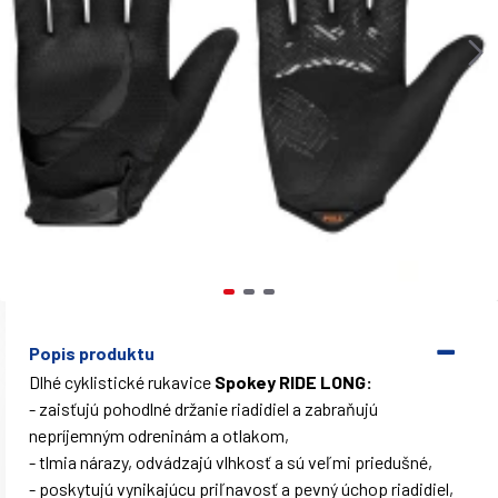
Popis produktu
Dlhé cyklistické rukavice
Spokey RIDE LONG:
- zaisťujú pohodlné držanie riadidiel a zabraňujú
nepríjemným odreninám a otlakom,
- tlmia nárazy, odvádzajú vlhkosť a sú veľmi priedušné,
- poskytujú vynikajúcu priľnavosť a pevný úchop riadidiel,