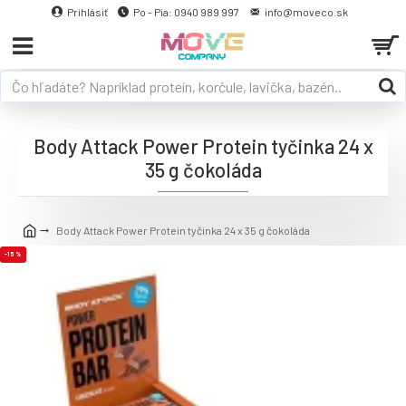
Prihlásiť
Po - Pia: 0940 989 997
info@moveco.sk
Body Attack Power Protein tyčinka 24 x
35 g čokoláda
Body Attack Power Protein tyčinka 24 x 35 g čokoláda
-15 %