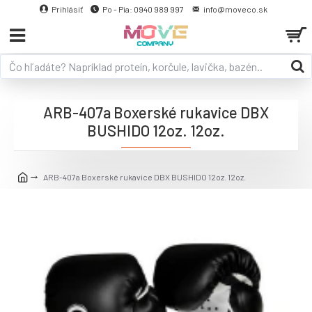
Prihlásiť
Po - Pia: 0940 989 997
info@moveco.sk
ARB-407a Boxerské rukavice DBX
BUSHIDO 12oz. 12oz.
ARB-407a Boxerské rukavice DBX BUSHIDO 12oz. 12oz.