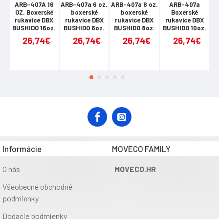
ARB-407A 16
ARB-407a 6 oz.
ARB-407a 8 oz.
ARB-407a
OZ. Boxerské
boxerské
boxerské
Boxerské
rukavice DBX
rukavice DBX
rukavice DBX
rukavice DBX
r
BUSHIDO 16oz.
BUSHIDO 6oz.
BUSHIDO 8oz.
BUSHIDO 10oz.
B
26,74€
26,74€
26,74€
26,74€
Informácie
MOVECO FAMILY
O nás
MOVECO.HR
Všeobecné obchodné
podmienky
Dodacie podmienky