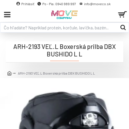
Prihlásiť
Po - Pia: 0940 989 997
info@moveco.sk
ARH-2193 VEĽ.L Boxerská prilba DBX
BUSHIDO L L
ARH-2193 VEĽ.L Boxerská prilba DBX BUSHIDO L L