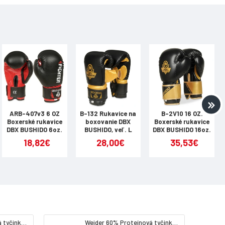
ARB-407v3 6 OZ
B-132 Rukavice na
B-2V10 16 OZ.
Boxerské rukavice
boxovanie DBX
Boxerské rukavice
DBX BUSHIDO 6oz.
BUSHIDO, veľ. L
DBX BUSHIDO 16oz.
18,82€
28,00€
35,53€
Weider 32% Proteínová tyčinka - banán, 60 g
Weider 60% Proteínová tyčinka, 45 g salted peanut caramel