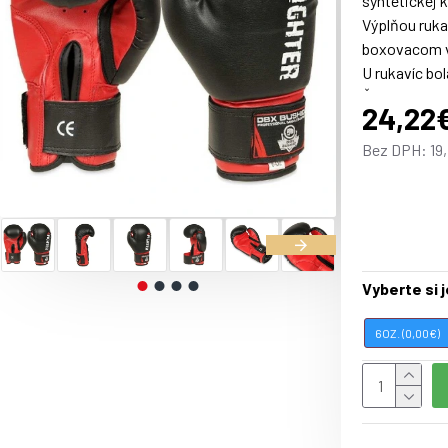
syntetickej 
Výplňou ruka
boxovacom vr
U rukavíc bo
Ďalším dôlež
24,22
V záujme zle
Bez DPH: 19
Parametre:
Materiál: sy
čierna
Vyberte si 
Upozorneni
Záruka: 12 
6OZ. (0,00€)