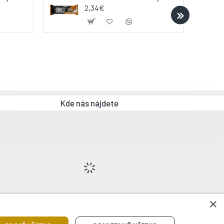
2,34€
Kde nás nájdete
×