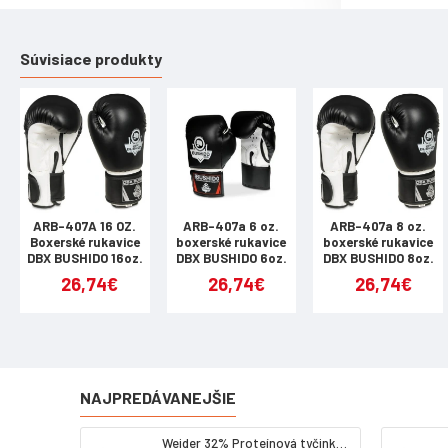
Súvisiace produkty
ARB-407A 16 OZ.
ARB-407a 6 oz.
ARB-407a 8 oz.
Boxerské rukavice
boxerské rukavice
boxerské rukavice
DBX BUSHIDO 16oz.
DBX BUSHIDO 6oz.
DBX BUSHIDO 8oz.
26,74€
26,74€
26,74€
NAJPREDÁVANEJŠIE
Weider 32% Proteínová tyčinka - kokos, 60 g