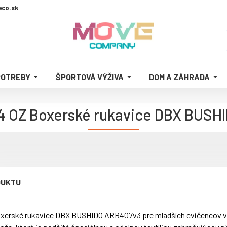
co.sk
POTREBY
ŠPORTOVÁ VÝŽIVA
DOM A ZÁHRADA
 OZ Boxerské rukavice DBX BUSHI
DUKTU
xerské rukavice DBX BUSHIDO ARB407v3 pre mladších cvičencov vo v