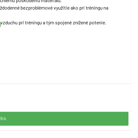
rýchlemu poškodeniu materiálu.
každodenné bezproblémové využitie ako pri tréningu na
 vzduchu pri tréningu a tým spojené znížené potenie.
zápästí a tým aj minimalizuje možnosť jeho zranenia.
, aby pri silných úderoch nedošlo k zlomeniu prsta.
na PUR pena Široký a pevný opasok na zápästie Farba: červená-
ÍKA