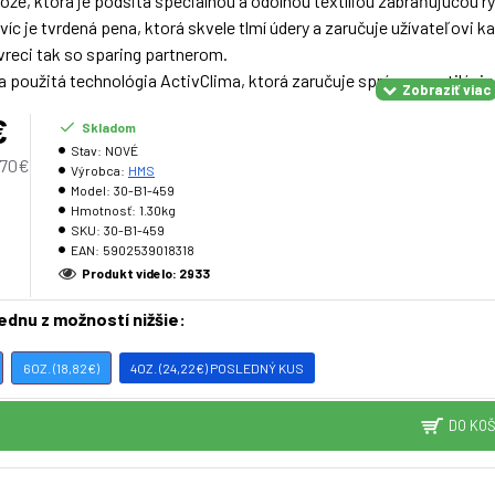
kože, ktorá je podšitá špeciálnou a odolnou textíliou zabraňujúcou 
víc je tvrdená pena, ktorá skvele tlmí údery a zaručuje užívateľovi 
eci tak so sparing partnerom.
la použitá technológia ActivClima, ktorá zaručuje správnu ventiláciu
itým prvkom rukavíc je široký a silný suchý zips zaisťujúci oporu v 
€
Skladom
pšenia bezpečnosti bol palec rukavice pripevnený pásikom k rukavici
Stav:
NOVÉ
,70€
Výrobca:
HMS
Model:
30-B1-459
Hmotnosť:
1.30kg
SKU:
30-B1-459
ntetická koža Jednoduchý systém ventilácie Výplň rukavíc: špeciál
EAN:
5902539018318
Produkt videlo: 2933
jednu z možností nižšie:
e:
mesiacov
6OZ. (18,82€)
4OZ. (24,22€) POSLEDNÝ KUS
DO KOŠ