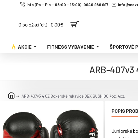
info (Po - Pia - 08:00 - 15:00): 0940 989 997
info@move
0 položka(iek) - 0,00€
AKCIE
FITNESS VYBAVENIE
ŠPORTOVÉ 
ARB-407v3 4
ARB-407v3 4 OZ Boxerské rukavice DBX BUSHIDO 4oz. 4oz.
POPIS PRO
Juniorské bo