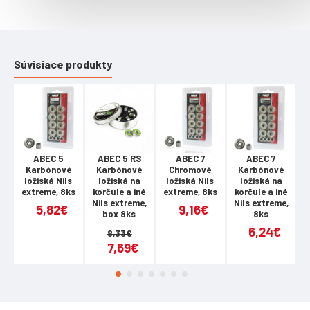
Súvisiace produkty
ABEC 5
ABEC 5 RS
ABEC 7
ABEC 7
Karbónové
Karbónové
Chromové
Karbónové
ložiská Nils
ložiská na
ložiská Nils
ložiská na
extreme, 8ks
korčule a iné
extreme, 8ks
korčule a iné
e
Sníte o dynamické jízdě plné neočekáváných manévrů a kombinaci
Nils extreme,
Nils extreme,
5,82€
9,16€
mnoha triků v městské infastruktuře, na rampě či ve skateparku?
box 8ks
8ks
6,24€
Pak jsou vás
agresivní brusle Spokey ShapeZ
ideální volbou.
8,33€
7,69€
Jedná se o
model, který je skvělou volbou pro začátky
skatingového dobrodružství s agresivní jízdou a ovládnuti
grindování k dokonalosti.
Díky konstrukci bruslí ShapeZ bude váš
úkol jednodušší – jedná se o
agresivní brusle se systémem