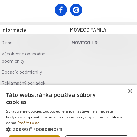
Informácie
MOVECO FAMILY
O nás
MOVECO.HR
Všeobecné obchodné
podmienky
Dodacie podmienky
Reklamačný poriadok
×
Ochrana údajov
Táto webstránka používa súbory
cookies
Kontakt
Spravujeme cookies zodpovedne a ich nastavenie si môžete
Kde nás nájdete
kedykoľvek upraviť. Cookies nám pomáhajú, aby ste sa tu cítili ako
doma
Prečítať viac
ZOBRAZIŤ PODROBNOSTI
Copyright © 2025, MOVECO s.r.o., Všetky práva vyhradené