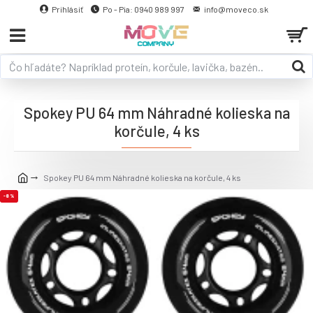
Prihlásiť
Po - Pia: 0940 989 997
info@moveco.sk
Spokey PU 64 mm Náhradné kolieska na
korčule, 4 ks
Spokey PU 64 mm Náhradné kolieska na korčule, 4 ks
-8 %