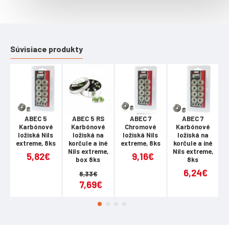
- 84 mm
- 100 mm
- 120 mm
Pokud již máte opotřebovaná kolečka, na pomoc přichází sada 4
Súvisiace produkty
náhradních koleček, která vám umožní další jízdu ve
vašich oblíbených kolečkových bruslích!
Ložiska nejsou součásti sady.
Parametry:
materiál: PU
rozměr: 64 x 24 mm
tvrdost: 82A
ABEC 5
ABEC 5 RS
ABEC 7
ABEC 7
Karbónové
Karbónové
Chromové
Karbónové
v balení: 4 ks
ložiská Nils
ložiská na
ložiská Nils
ložiská na
extreme, 8ks
korčule a iné
extreme, 8ks
korčule a iné
e
Nils extreme,
Nils extreme,
5,82€
9,16€
box 8ks
8ks
6,24€
8,33€
7,69€