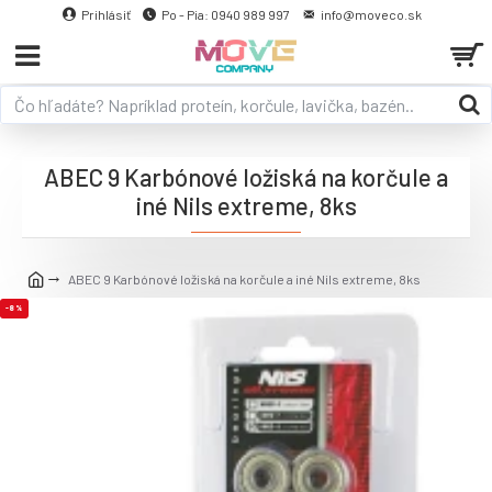
Prihlásiť
Po - Pia: 0940 989 997
info@moveco.sk
ABEC 9 Karbónové ložiská na korčule a
iné Nils extreme, 8ks
ABEC 9 Karbónové ložiská na korčule a iné Nils extreme, 8ks
-8 %