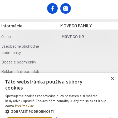
Informácie
MOVECO FAMILY
O nás
MOVECO.HR
Všeobecné obchodné
podmienky
Dodacie podmienky
Reklamačný poriadok
×
Ochrana údajov
Táto webstránka používa súbory
cookies
Kontakt
Spravujeme cookies zodpovedne a ich nastavenie si môžete
Kde nás nájdete
kedykoľvek upraviť. Cookies nám pomáhajú, aby ste sa tu cítili ako
doma
Prečítať viac
ZOBRAZIŤ PODROBNOSTI
Copyright © 2025, MOVECO s.r.o., Všetky práva vyhradené