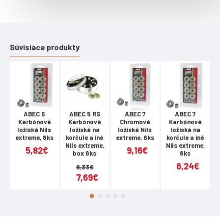
Súvisiace produkty
ABEC 5
ABEC 5 RS
ABEC 7
ABEC 7
Karbónové
Karbónové
Chromové
Karbónové
ložiská Nils
ložiská na
ložiská Nils
ložiská na
extreme, 8ks
korčule a iné
extreme, 8ks
korčule a iné
e
Nils extreme,
Nils extreme,
5,82€
9,16€
box 8ks
8ks
6,24€
8,33€
7,69€