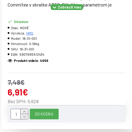
Commitee v skratke ABEC. Dôležitým parametrom je
excentricita ložiska alebo kruhovitosť 0,0012mm. Ložiská
pre korčule, skateboardy a kolobežky.
Skladom
Stav:
NOVÉ
Výrobca:
HMS
Parametre:
Model:
16-31-001
Hmotnosť:
0.18kg
Trieda: ABEC 9 Materiál: chróm Ložiská v balení po 8ks
SKU:
16-31-001
EAN:
5907695512434
Balenie: plastový kryt
Produkt videlo: 4959
Upozornenie:
Nie je určené pre kormerčné použitie Certifikát, norma : CE
7,48€
Záruka: 24 mesiacov
6,91€
Bez DPH: 5,62€
DO KOŠÍKA