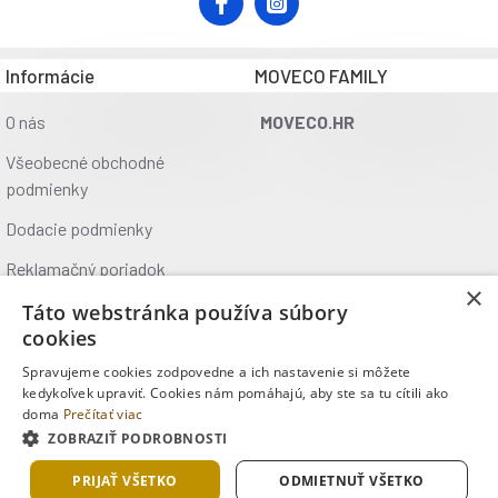
v meste.
Parametre:
Informácie
MOVECO FAMILY
materiál: 50% hliník, 50%
materiál rukovätí: TPR
O nás
MOVECO.HR
ložiská: ABEC-7 Carbon
Všeobecné obchodné
kolieska: 82A PU, 200 mm
podmienky
doska: široká, protišmyková
rozmer kolobežky: 90 x 35 x 93 cm
Dodacie podmienky
rozmer po zložení: 75 x 12 x 35 cm
Reklamačný poriadok
rozmer dosky: 53 x 11 cm
×
nastaviteľná výška: 83 - 88 - 93 cm
Ochrana údajov
Táto webstránka používa súbory
šírka riadidiel: 35 cm
cookies
Kontakt
skladacie: áno
Spravujeme cookies zodpovedne a ich nastavenie si môžete
brzda: nožný
Kde nás nájdete
kedykoľvek upraviť. Cookies nám pomáhajú, aby ste sa tu cítili ako
sklopný stojan
doma
Prečítať viac
prepravný popruh
ZOBRAZIŤ PODROBNOSTI
Copyright © 2025, MOVECO s.r.o., Všetky práva vyhradené
hmotnosť: 3,5 kg
PRIJAŤ VŠETKO
ODMIETNUŤ VŠETKO
norma: EN 14619