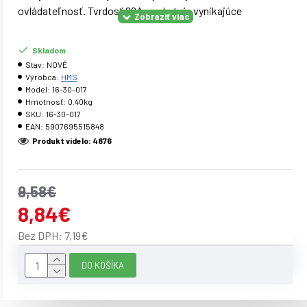
ovládateľnosť. Tvrdosť 82A poskytuje vynikajúce
prispôsobenie každému terénu.
Skladom
Stav:
NOVÉ
Parametre:
Výrobca:
HMS
Rozmer: 80×24 Tvrdosť: 82 A Balenie: 4ks
Model:
16-30-017
Hmotnosť:
0.40kg
SKU:
16-30-017
EAN:
5907695515848
Produkt videlo: 4876
9,58€
8,84€
Bez DPH: 7,19€
DO KOŠÍKA