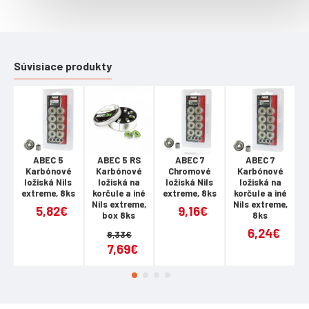
Súvisiace produkty
ABEC 5
ABEC 5 RS
ABEC 7
ABEC 7
Karbónové
Karbónové
Chromové
Karbónové
ložiská Nils
ložiská na
ložiská Nils
ložiská na
extreme, 8ks
korčule a iné
extreme, 8ks
korčule a iné
e
Nils extreme,
Nils extreme,
5,82€
9,16€
box 8ks
8ks
6,24€
8,33€
7,69€