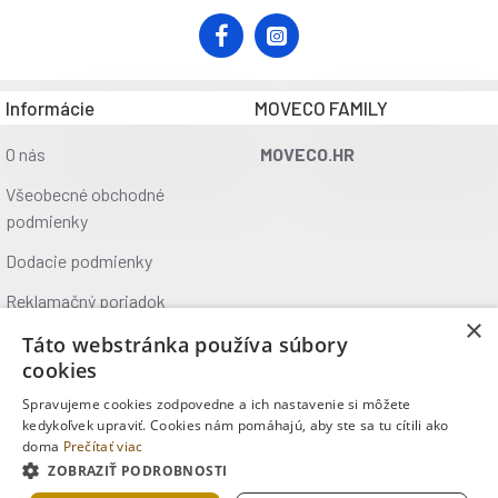
Informácie
MOVECO FAMILY
O nás
MOVECO.HR
Všeobecné obchodné
podmienky
Dodacie podmienky
Reklamačný poriadok
×
Ochrana údajov
Táto webstránka používa súbory
cookies
Kontakt
Spravujeme cookies zodpovedne a ich nastavenie si môžete
Kde nás nájdete
kedykoľvek upraviť. Cookies nám pomáhajú, aby ste sa tu cítili ako
doma
Prečítať viac
ZOBRAZIŤ PODROBNOSTI
Copyright © 2025, MOVECO s.r.o., Všetky práva vyhradené