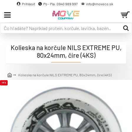
Prihlásiť
Po - Pia: 0940 989 997
info@moveco.sk
Kolieska na korčule NILS EXTREME PU,
80x24mm, číre (4KS)
Kolieska na korčule NILS EXTREME PU, 80x24mm, číre (4KS)
-8 %