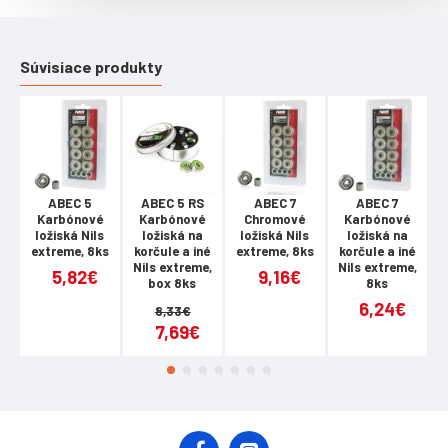
Materiál: hliník, oceľ, guma, polyuretán Rozmery: dĺžka
kolobežky: 66 cm šírka riadidiel: 49 cm výška kolobežky: 84
Súvisiace produkty
cm deck: 35 x 10 cm Deck: 1 komorový, hliníkový Kolieska:
PU 100 x 24 mm, nylonový stred Ložiská: ABEC 7 Brzda:
zadná nášľapná - flex fender Nosnosť: 100 kg Hmotnosť:
2,8 kg
Upozornenie:
Nie je určené na komerčné použitie Záruka 24 mesiacov
ABEC 5
ABEC 5 RS
ABEC 7
ABEC 7
Karbónové
Karbónové
Chromové
Karbónové
ložiská Nils
ložiská na
ložiská Nils
ložiská na
extreme, 8ks
korčule a iné
extreme, 8ks
korčule a iné
e
Nils extreme,
Nils extreme,
5,82€
9,16€
box 8ks
8ks
6,24€
8,33€
7,69€