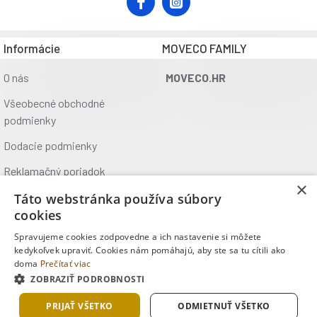
Informácie
MOVECO FAMILY
O nás
MOVECO.HR
Všeobecné obchodné
podmienky
Dodacie podmienky
Reklamačný poriadok
×
Ochrana údajov
Táto webstránka používa súbory
cookies
Kontakt
Spravujeme cookies zodpovedne a ich nastavenie si môžete
Kde nás nájdete
kedykoľvek upraviť. Cookies nám pomáhajú, aby ste sa tu cítili ako
doma
Prečítať viac
ZOBRAZIŤ PODROBNOSTI
Copyright © 2025, MOVECO s.r.o., Všetky práva vyhradené
PRIJAŤ VŠETKO
ODMIETNUŤ VŠETKO