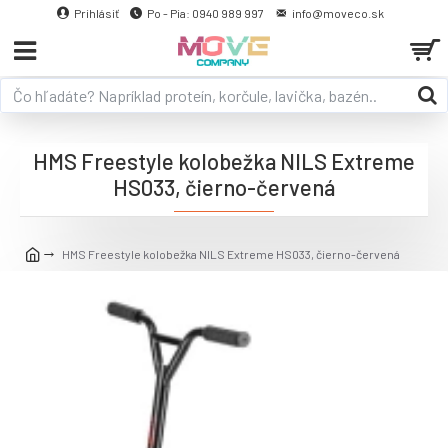
Prihlásiť
Po - Pia: 0940 989 997
info@moveco.sk
HMS Freestyle kolobežka NILS Extreme
HS033, čierno-červená
HMS Freestyle kolobežka NILS Extreme HS033, čierno-červená