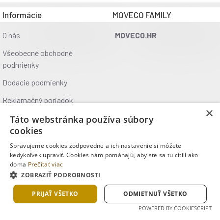
jednorazovému obalu ho môžeš mať na cestách a
Informácie
MOVECO FAMILY
kedykoľvek pri sebe. Vezmi si vždy jeden so sebou v batohu.
O nás
MOVECO.HR
Výživovej údaje:
Všeobecné obchodné
podmienky
| Na 90 gEnergie | 1721 kJ / 411 KcalTuky | 19 g- z toho
nasýtené mastné kyseliny | 14 gSacharidy | 40 g - z toho
Dodacie podmienky
cukry | 19 gBielkoviny | 22 gSoľ | 0,62 g
Reklamačný poriadok
×
Ochrana údajov
Táto webstránka používa súbory
cookies
Kontakt
Spravujeme cookies zodpovedne a ich nastavenie si môžete
Kde nás nájdete
kedykoľvek upraviť. Cookies nám pomáhajú, aby ste sa tu cítili ako
doma
Prečítať viac
ZOBRAZIŤ PODROBNOSTI
Copyright © 2025, MOVECO s.r.o., Všetky práva vyhradené
PRIJAŤ VŠETKO
ODMIETNUŤ VŠETKO
POWERED BY COOKIESCRIPT