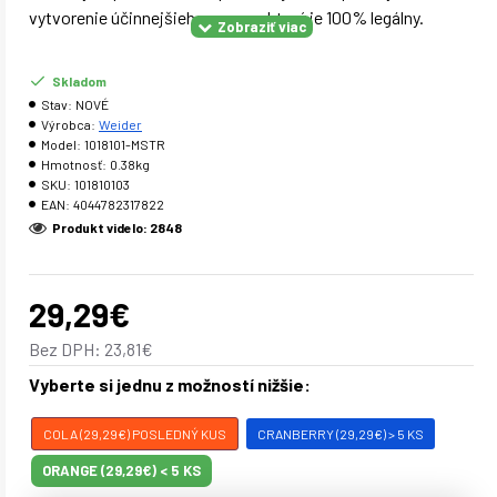
vytvorenie účinnejšieho vzorca, ktorý je 100% legálny.
Skladom
380 g
Hmotnosť
Stav:
NOVÉ
Výrobca:
Weider
15
Počet dávok
Model:
1018101-MSTR
Hmotnosť:
0.38kg
cola, cranberry, orange
Príchuť - varianty
SKU:
101810103
EAN:
4044782317822
Prášok
Forma produktu
Produkt videlo: 2848
25 g denne, najlepšie pred t
Dávkovanie
29,29€
300 mg
Obsah kofeínu v dávke
Bez DPH: 23,81€
Weider Total Rush 2.0
Vyberte si jednu z možností nižšie:
Weider Total Rush 2.0, je predtréningový stimulant
prepracovaný tak, aby poskytoval lepšie a účinnejšie
COLA (29,29€) POSLEDNÝ KUS
CRANBERRY (29,29€) > 5 KS
výsledky. Výskumný tím Weider bol inšpirovaný najnovšími
ORANGE (29,29€) < 5 KS
vedeckými poznatkami a použil najnovšie prísady na