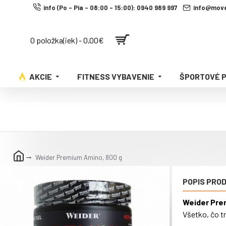
info (Po - Pia - 08:00 - 15:00): 0940 989 997
info@move
0 položka(iek) - 0,00€
AKCIE
FITNESS VYBAVENIE
ŠPORTOVÉ 
Weider Premium Amino, 800 g
POPIS PRO
Weider Pre
Všetko, čo t