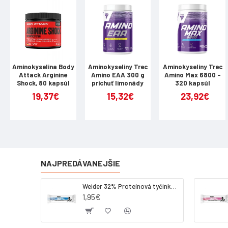
elektr
vynika
NUTRIČNÉ 
| | Na 100 g 
| 60 g | 24 g 
Aminokyselina Body
Aminokyseliny Trec
Aminokyseliny Trec
Attack Arginine
Amino EAA 300 g
Amino Max 6800 -
Shock, 80 kapsúl
príchuť limonády
320 kapsúl
| Aminokyseli
19,37€
15,32€
23,92€
3750 mg | 150
L-treonín | 1
ZLOŽENIE
22% esenciáln
NAJPREDÁVANEJŠIE
maltodextrín
dihydrogénfos
Weider 32% Proteínová tyčinka - kokos, 60 g
K, sukralóza,
1,95€
DÁVKOVANI
1 dávku (40 