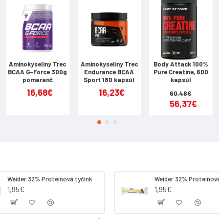
olyty na podporu hydratácie a proti kŕčom
júca osviežujúca chuť
HODNOTY
prášku | Na 1 dávku (40 g prášku) | Energia | 1559 kJ/367 kcal | 624 kJ/1
| - z toho cukry | 1,9 g | 0,8 g | Bielkoviny | 26 g | 10,3 g | Soľ | 0,5 g 
Aminokyseliny Trec
Aminokyseliny Trec
Body Attack 100%
BCAA G-Force 300g
Endurance BCAA
Pure Creatine, 600
pomaranč
Sport 180 kapsúl
kapsúl
nový profil | Na 100 g prášku | Na 1 dávku (40 g prášku) | L-glutamín 
16,68€
16,23€
60,48€
0 mg | L-leucín | 7000 mg | 3000 mg | L-lyzín | 2575 mg | 1030 mg | L
56,37€
150 mg | 460 mg | L-tryptofán | 500 mg | 200 mg | L-valín | 3750 mg 
e aminokyseliny (7,5% L-leucín, 3,75% L-izoleucín, 3,75% L-valín, L-
 (kukurica), 19,4% maltodextrín (zemiaky), 19,4% maltodextrín (vosko
forečnan draselný, uhličitan vápenatý, uhličitan horečnatý, aróma, c
Weider 32% Proteínová tyčinka. 60 g jahoda
 glykozidy stévie;
1,95€
1,95€
E
g prášku) rozmiešaj v 500 ml studenej vody. Užívaj tesne pred a poča