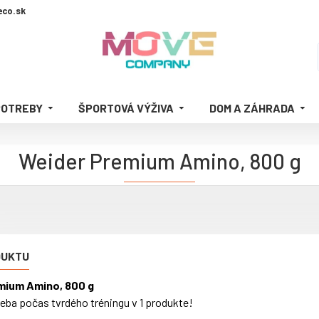
co.sk
POTREBY
ŠPORTOVÁ VÝŽIVA
DOM A ZÁHRADA
Weider Premium Amino, 800 g
DUKTU
mium Amino, 800 g
reba počas tvrdého tréningu v 1 produkte!