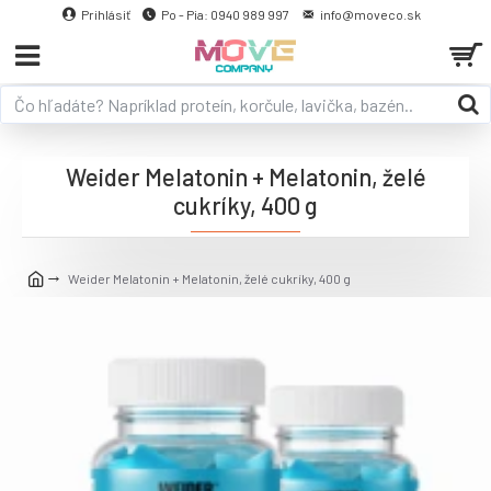
Prihlásiť
Po - Pia: 0940 989 997
info@moveco.sk
Weider Melatonin + Melatonin, želé
cukríky, 400 g
Weider Melatonin + Melatonin, želé cukríky, 400 g