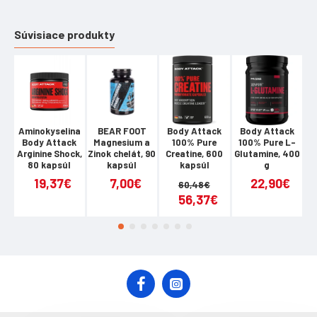
môžu viesť k rôznym zdravotným problémom, ako vysoký
cholesterol, vysoký krvný tlak alebo bolesti hlavy.
Súvisiace produkty
Produkt sa dá zakúpiť aj samostatne
Ohľadom užívaní sa poraďte so svojím lekárom.
Aminokyselina
BEAR FOOT
Body Attack
Body Attack
Body Attack
Magnesium a
100% Pure
100% Pure L-
At
Arginine Shock,
Zinok chelát, 90
Creatine, 600
Glutamine, 400
ml
80 kapsúl
kapsúl
kapsúl
g
19,37€
7,00€
22,90€
60,48€
56,37€