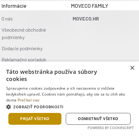
Informácie
MOVECO FAMILY
O nás
MOVECO.HR
Všeobecné obchodné
podmienky
Dodacie podmienky
Reklamačný poriadok
×
Ochrana údajov
Táto webstránka používa súbory
cookies
Kontakt
Spravujeme cookies zodpovedne a ich nastavenie si môžete
Kde nás nájdete
kedykoľvek upraviť. Cookies nám pomáhajú, aby ste sa tu cítili ako
doma
Prečítať viac
ZOBRAZIŤ PODROBNOSTI
Copyright © 2025, MOVECO s.r.o., Všetky práva vyhradené
PRIJAŤ VŠETKO
ODMIETNUŤ VŠETKO
POWERED BY COOKIESCRIPT