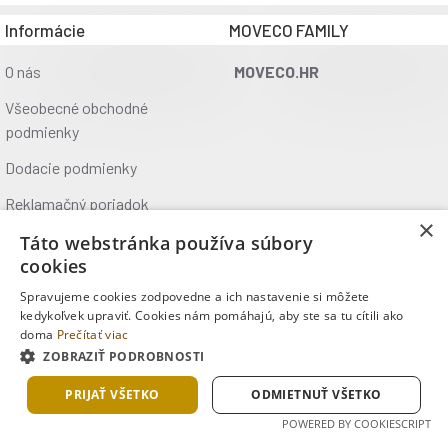
| Sacharidy | 1,7 g
Informácie
MOVECO FAMILY
| Bielkoviny | < 1 g
| Tuky | < 1 g
O nás
MOVECO.HR
| Magnézium (horčík) | 250 mg
| Vitamín C | 30 mg
Všeobecné obchodné
podmienky
ZLOŽENIE
Dodacie podmienky
voda, fruktóza, pomarančový koncentrát, mliečnan
horečnatý, citronan horečnatý, glukonát horečnatý, aróma,
Reklamačný poriadok
konzervant: sorban draselný, sladidlá: cyklamát sodný,
×
Ochrana údajov
Táto webstránka používa súbory
acesulfám K a sacharin sodný, antioxidant: kyselina
cookies
askorbová, emulgátor: E471 (glyceridy mastných kyselín)
Kontakt
Spravujeme cookies zodpovedne a ich nastavenie si môžete
Kde nás nájdete
kedykoľvek upraviť. Cookies nám pomáhajú, aby ste sa tu cítili ako
UPOZORNENIE
doma
Prečítať viac
Nevhodný pre deti do 14 rokov, tehotné a dojčiace ženy.
ZOBRAZIŤ PODROBNOSTI
Copyright © 2025, MOVECO s.r.o., Všetky práva vyhradené
Skladuj mimo dosahu detí na suchom mieste, dobre
uzavreté. Chráň pred priamym slnečným žiarením. Výrobca,
PRIJAŤ VŠETKO
ODMIETNUŤ VŠETKO
dovozca a distribútor nezodpovedajú za škody spôsobené
POWERED BY COOKIESCRIPT
nevhodným užívaním alebo skladovaním prípravku.