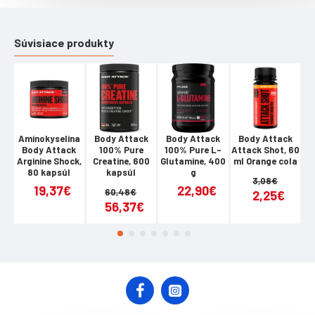
Tuky: 0 g
Sodík: 100 mg
Vláknina: 0,01 g.
Súvisiace produkty
ZLOŽENIE
Voda, glukóza: 12,5 g, fruktóza: 6.3 g, sacharóza: 6,3 g,
minerálny komplex, citrónan sodný 230 mg, chlorid sodný:
95 mg, regulátory kyslosti: kyselina citrónová, aróma,
zahusťovač - xanthan, konzervant: sorban draselný,
Aminokyselina
Body Attack
Body Attack
Body Attack
Body Attack
100% Pure
100% Pure L-
Attack Shot, 60
At
benzoan sodný.
Arginine Shock,
Creatine, 600
Glutamine, 400
ml Orange cola
80 kapsúl
kapsúl
g
3,08€
19,37€
22,90€
60,48€
2,25€
56,37€