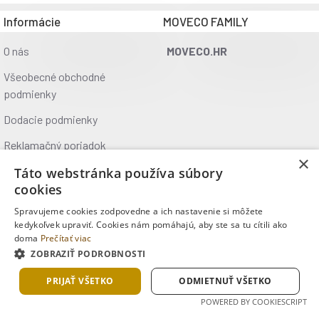
Informácie
MOVECO FAMILY
O nás
MOVECO.HR
Všeobecné obchodné
podmienky
Dodacie podmienky
Reklamačný poriadok
×
Ochrana údajov
Táto webstránka používa súbory
cookies
Kontakt
Spravujeme cookies zodpovedne a ich nastavenie si môžete
Kde nás nájdete
kedykoľvek upraviť. Cookies nám pomáhajú, aby ste sa tu cítili ako
doma
Prečítať viac
ZOBRAZIŤ PODROBNOSTI
Copyright © 2025, MOVECO s.r.o., Všetky práva vyhradené
PRIJAŤ VŠETKO
ODMIETNUŤ VŠETKO
POWERED BY COOKIESCRIPT