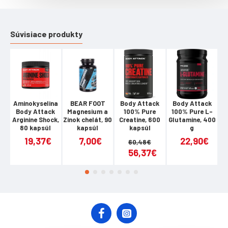
dodržiavaní diéty na chudnutie.
Navyše je to tiež zaujímavé vedieť, že tieto vitamíny
prispievajú k normálnemu fungovaniu imunitného systému.
Súvisiace produkty
Bez umelých farbív
Vegánsky
Gluten FREE
Výživové údaje:
Aminokyselina
BEAR FOOT
Body Attack
Body Attack
1 jeden cukrík *ODD
Body Attack
Magnesium a
100% Pure
100% Pure L-
At
Arginine Shock,
Zinok chelát, 90
Creatine, 600
Glutamine, 400
ml
Vitamin B6 0,5mg 36
80 kapsúl
kapsúl
kapsúl
g
Kyselina listová 120 μg 60
19,37€
7,00€
22,90€
60,48€
Vitamín B12 1,2 µg 48
56,37€
Jodid 50 µg 33
Jablčný ocot 530mg
Kokosový olej (MCT) 190mg
*ODD = odporúčaná denná dávka