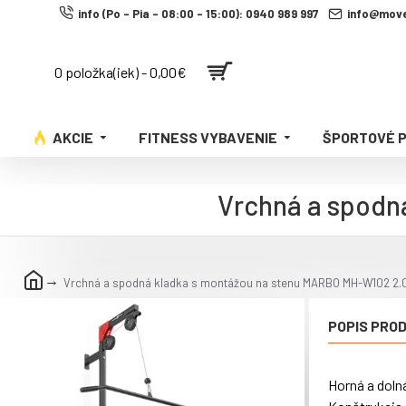
info (Po - Pia - 08:00 - 15:00): 0940 989 997
info@move
0 položka(iek) - 0,00€
AKCIE
FITNESS VYBAVENIE
ŠPORTOVÉ 
Vrchná a spodn
Vrchná a spodná kladka s montážou na stenu MARBO MH-W102 2.
POPIS PRO
Horná a doln