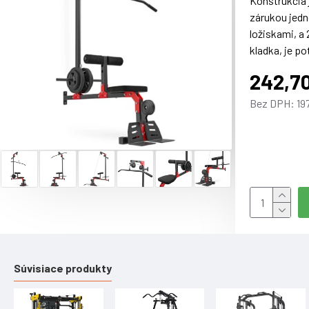
Konštrukcia 
zárukou jedn
ložiskami, a
kladka, je p
miesto pre z
242,7
použiť olymp
súčasťou dod
Bez DPH: 19
Robustné, oc
nastaviteľná
Súčasťou dod
Parametre:
Materiál: oc
Maximálne za
Súvisiace produkty
Upozorneni
Trieda: H, n