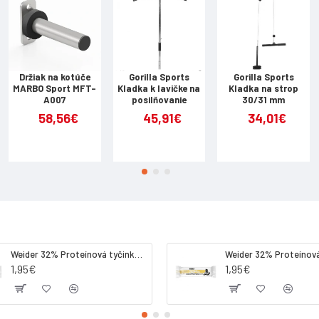
Držiak na kotúče
Gorilla Sports
Gorilla Sports
MARBO Sport MFT-
Kladka k lavičke na
Kladka na strop
A007
posilňovanie
30/31 mm
58,56€
45,91€
34,01€
Weider 32% Proteínová tyčinka. 60 g jahoda
1,95€
1,95€