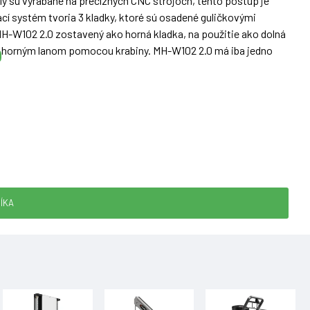
ely sú vyrábané na precíznych CNC strojoch, tento postup je
í systém tvoria 3 kladky, ktoré sú osadené guličkovými
MH-W102 2.0 zostavený ako horná kladka, na použitie ako dolná
ť s horným lanom pomocou krabiny. MH-W102 2.0 má iba jedno
 dvoma tŕňmi s priemerom 25 milimetrov. Ako záťaž teda môžete
 je potrebné pripevniť k stene. Kotviaci materiál nie je
u a zároveň zamedzujú zdvíhaniu konštrukcie. Zarážka nôh je
. Pohodlné polstrovanie je vyrobené zo syntetickej kože.
ÍKA
žka: 124 cm šírka: 51 cm (bez adpatéra) Hmotnosť: 20,4 kg
siacov