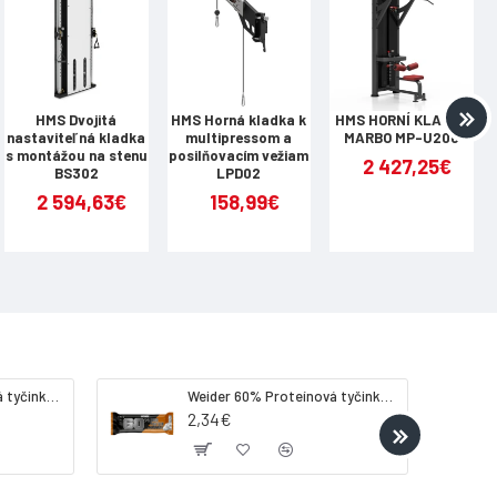
HMS Dvojitá
HMS Horná kladka k
HMS HORNÍ KLADKA
nastaviteľná kladka
multipressom a
MARBO MP-U206
s montážou na stenu
posilňovacím vežiam
2 427,25€
BS302
LPD02
2 594,63€
158,99€
Weider 32% Proteínová tyčinka - banán, 60 g
Weider 60% Proteínová tyčinka, 45 g salted peanut caramel
2,34€