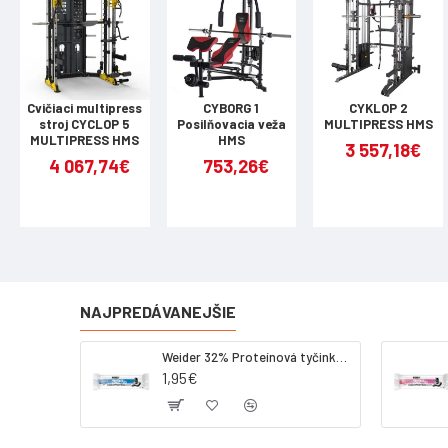
Cvičiaci multipress
CYBORG 1
CYKLOP 2
stroj CYCLOP 5
Posilňovacia veža
MULTIPRESS HMS
MULTIPRESS HMS
HMS
3 557,18€
4 067,74€
753,26€
NAJPREDÁVANEJŠIE
Weider 32% Proteínová tyčinka - kokos, 60 g
1,95€