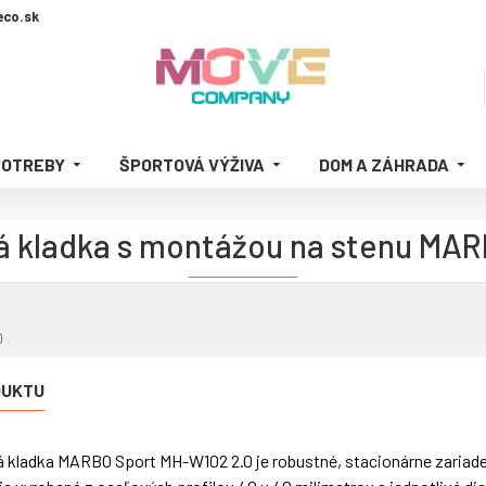
co.sk
POTREBY
ŠPORTOVÁ VÝŽIVA
DOM A ZÁHRADA
á kladka s montážou na stenu MA
0
DUKTU
á kladka MARBO Sport MH-W102 2.0 je robustné, stacionárne zariaden