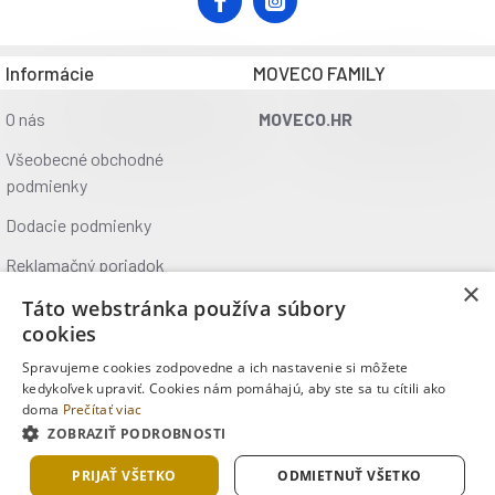
Informácie
MOVECO FAMILY
O nás
MOVECO.HR
Všeobecné obchodné
podmienky
Dodacie podmienky
Reklamačný poriadok
×
Ochrana údajov
Táto webstránka používa súbory
cookies
Kontakt
Spravujeme cookies zodpovedne a ich nastavenie si môžete
Kde nás nájdete
kedykoľvek upraviť. Cookies nám pomáhajú, aby ste sa tu cítili ako
doma
Prečítať viac
ZOBRAZIŤ PODROBNOSTI
Copyright © 2025, MOVECO s.r.o., Všetky práva vyhradené
PRIJAŤ VŠETKO
ODMIETNUŤ VŠETKO