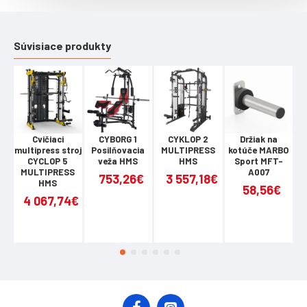
Upozornenie:
Trieda: H, nie je určené pre komerčné použitie Certifikát,
Súvisiace produkty
norma: Záruka: 24 mesiacov
Cvičiaci
CYBORG 1
CYKLOP 2
Držiak na
G
multipress stroj
Posilňovacia
MULTIPRESS
kotúče MARBO
Kl
CYCLOP 5
veža HMS
HMS
Sport MFT-
na
MULTIPRESS
A007
753,26€
3 557,18€
HMS
58,56€
4 067,74€