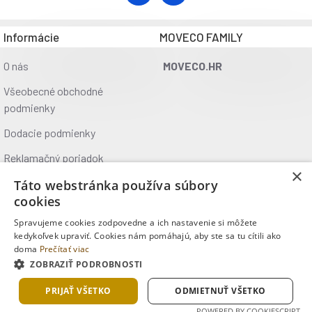
Neprekračuj odporúčané denné dávkovanie. Dbaj na
dostatočný príjem tekutín. Výrobok nie je plnohodnotná
Informácie
MOVECO FAMILY
náhrada pestrej vyváženej stravy. Nevhodný pre osoby do 15
O nás
MOVECO.HR
rokov, tehotné a dojčiace ženy, osoby s problémami pečene,
s problémami obličiek. Skladuj na chladnom a suchom
Všeobecné obchodné
mieste, dobre uzavreté. Nevystavuj priamemu slnečnému
podmienky
žiareniu. Chráň pred mrazom. Výrobca, dovozca, distribútor
Dodacie podmienky
nezodpovedajú za škody spôsobené nevhodným užívaním
alebo skladovaním prípravku.
Reklamačný poriadok
×
Ochrana údajov
Táto webstránka používa súbory
cookies
Kontakt
Spravujeme cookies zodpovedne a ich nastavenie si môžete
Kde nás nájdete
kedykoľvek upraviť. Cookies nám pomáhajú, aby ste sa tu cítili ako
doma
Prečítať viac
ZOBRAZIŤ PODROBNOSTI
Copyright © 2025, MOVECO s.r.o., Všetky práva vyhradené
PRIJAŤ VŠETKO
ODMIETNUŤ VŠETKO
POWERED BY COOKIESCRIPT