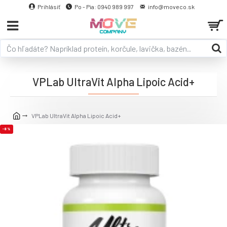
Prihlásiť
Po - Pia: 0940 989 997
info@moveco.sk
VPLab UltraVit Alpha Lipoic Acid+
VPLab UltraVit Alpha Lipoic Acid+
-8 %