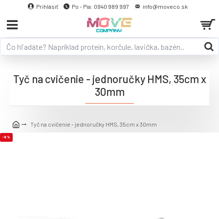
Prihlásiť
Po - Pia: 0940 989 997
info@moveco.sk
Tyč na cvičenie - jednoručky HMS, 35cm x
30mm
Tyč na cvičenie - jednoručky HMS, 35cm x 30mm
-8 %