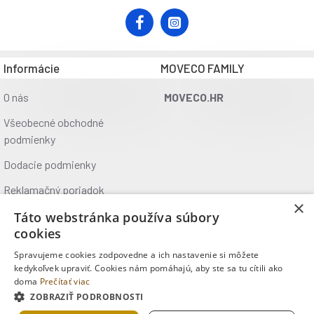
Informácie
MOVECO FAMILY
O nás
MOVECO.HR
Všeobecné obchodné
podmienky
Dodacie podmienky
Reklamačný poriadok
×
Ochrana údajov
Táto webstránka používa súbory
cookies
Kontakt
Spravujeme cookies zodpovedne a ich nastavenie si môžete
Kde nás nájdete
kedykoľvek upraviť. Cookies nám pomáhajú, aby ste sa tu cítili ako
doma
Prečítať viac
ZOBRAZIŤ PODROBNOSTI
Copyright © 2025, MOVECO s.r.o., Všetky práva vyhradené