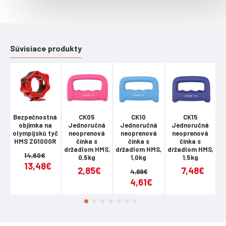
Súvisiace produkty
Bezpečnostná
CK05
CK10
CK15
objímka na
Jednoručná
Jednoručná
Jednoručná
olympijskú tyč
neoprenová
neoprenová
neoprenová
HMS ZG1000R
činka s
činka s
činka s
držadlom HMS,
držadlom HMS,
držadlom HMS,
d
14,60€
0,5kg
1,0kg
1,5kg
13,48€
2,85€
7,48€
4,99€
4,61€