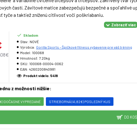
ielené a variabilné cvičenie bicepsov a tricepsov. Zakrivený tvar ty
ových častí. Závitové matice zabezpečujú bezpečné a spoľahlivé up
ť tyče a taktiež zníženú citlivosť voči poškriabaniu.
sť:
180 kg
Skladom
8 kg
€
Stav:
NOVÉ
u:
18 cm
Výrobca:
Gorilla Sports – Špičkové fitness vybavenie pre váš tréning
če:
30 cm
Model:
100068
,08€
koväti:
80 cm
Hmotnosť:
7.20kg
SKU:
100068-00004-0062
šetky štandardné závažia s 31 mm priemerom otvoru (napr. všetky Go
EAN:
4260200840981
tíc pre zaistenie závažia
Produkt videlo: 5418
jednu z možností nižšie:
35€) DOČASNE VYPREDANÉ
STRIEBORNÁ (41,82€) POSLEDNÝ KUS
DO KOŠ