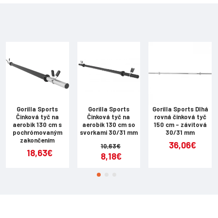
Gorilla Sports
Gorilla Sports
Gorilla Sports Dlhá
Činková tyč na
Činková tyč na
rovná činková tyč
aerobik 130 cm s
aerobik 130 cm so
150 cm - závitová
pochrómovaným
svorkami 30/31 mm
30/31 mm
zakončením
36,06€
10,63€
18,63€
8,18€