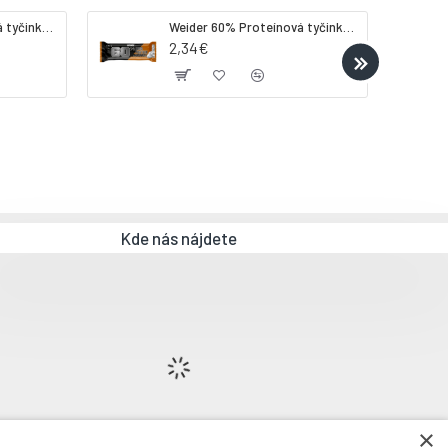
Weider 32% Proteínová tyčinka - banán, 60 g
Weider 60% Proteínová tyčinka, 45 g salted peanut caramel
2,34€
Kde nás nájdete
×