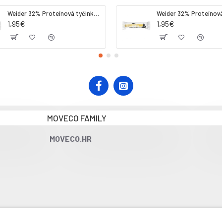
Weider 32% Proteínová tyčinka. 60 g jahoda
1,95€
1,95€
MOVECO FAMILY
MOVECO.HR