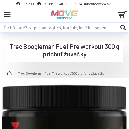
Prihlásiť
Po - Pia: 0940 989 997
info@moveco.sk
Trec Boogieman Fuel Pre workout 300 g
príchuť žuvačky
Trec Boogieman Fuel Pre workout 300 g príchuť žuvačky