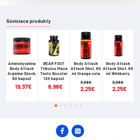
optimalizátory, ktoré zvyšujú silu a svalový výkon: beta-
alanín, inosín, arginín a citrulín.
Súvisiace produkty
BOOGIEMAN FUEL
- je pekelne silná, predtréningová zmes pre funkčnú
suplementáciu.
- obsahuje horčík pre správnu funkciu svalov.
- je určený na použitie pred najnáročnejšími tréningami a
Aminokyselina
BEAR FOOT
Body Attack
Body Attack
závodmi.
Body Attack
Tribulus Maca
Attack Shot, 60
Attack Shot, 60
A
Arginine Shock,
Testo Booster
ml Orange cola
ml Wildberry
Or
80 kapsúl
120 kapsúl
Balenie obsahuje 300 g prípravku - 90 denných dávok.
3,08€
3,08€
19,37€
6,96€
2,25€
2,25€
TABUĽKA NUTRIČNÝCH HODNOT
Denná dávka:
3,3 g
Počet dávok v balení:
90
1 denná dávka obsahuje: