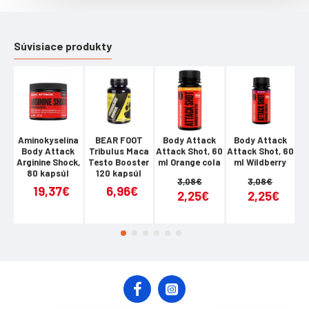
optimalizátory, ktoré zvyšujú silu a svalový výkon: beta-
alanín, inosín, arginín a citrulín.
Súvisiace produkty
BOOGIEMAN FUEL
- je pekelne silná, predtréningová zmes pre funkčnú
suplementáciu.
- obsahuje horčík pre správnu funkciu svalov.
Aminokyselina
BEAR FOOT
Body Attack
Body Attack
Body Attack
Tribulus Maca
Attack Shot, 60
Attack Shot, 60
A
Arginine Shock,
Testo Booster
ml Orange cola
ml Wildberry
Or
- je určený na použitie pred najnáročnejšími tréningami a
80 kapsúl
120 kapsúl
závodmi.
3,08€
3,08€
19,37€
6,96€
2,25€
2,25€
Balenie obsahuje 20 g prípravku - 6 denných dávok.
TABUĽKA NUTRIČNÝCH HODNÔT
Denná dávka:
Počet dávok v balení: