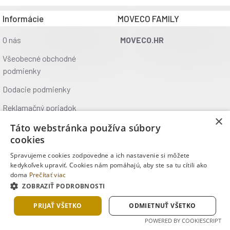
1 denná dávka obsahuje:
Informácie
MOVECO FAMILY
Citrulin malát:
O nás
MOVECO.HR
- z toho L-citrulin:
Všeobecné obchodné
podmienky
Beta-alanin:
Dodacie podmienky
L-Arginin alfacetoglutarát:
Reklamačný poriadok
×
- z toho L-arginin:
Ochrana údajov
Táto webstránka používa súbory
cookies
Kontakt
Taurin:
Spravujeme cookies zodpovedne a ich nastavenie si môžete
Kde nás nájdete
kedykoľvek upraviť. Cookies nám pomáhajú, aby ste sa tu cítili ako
L-Tyrosin:
doma
Prečítať viac
ZOBRAZIŤ PODROBNOSTI
Copyright © 2025, MOVECO s.r.o., Všetky práva vyhradené
Kofein bezvodý:
PRIJAŤ VŠETKO
ODMIETNUŤ VŠETKO
Kyselina alfa-lipoová:
POWERED BY COOKIESCRIPT