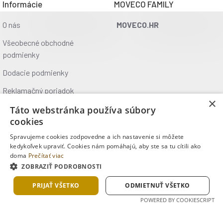
Informácie
MOVECO FAMILY
Spokey GRIPI
je medicinbal se speciálními úchyty.
Pravidelné
cvičení s medicinbalem
má pozitivní vliv na naše tělo: posílí svaly,
O nás
MOVECO.HR
zlepši celkovou fyzickou kondici a výrazně zrychlí spalování tukové
Všeobecné obchodné
tkáně.
podmienky
Parametry:
Dodacie podmienky
materiál: guma
Reklamačný poriadok
výplň: těžký písek
×
hmotnost: 4 kg
Ochrana údajov
Táto webstránka používa súbory
průměr: 24 cm
cookies
Kontakt
rukojeti pro snadné cvičení
Spravujeme cookies zodpovedne a ich nastavenie si môžete
Kde nás nájdete
kedykoľvek upraviť. Cookies nám pomáhajú, aby ste sa tu cítili ako
doma
Prečítať viac
ZOBRAZIŤ PODROBNOSTI
Copyright © 2025, MOVECO s.r.o., Všetky práva vyhradené
PRIJAŤ VŠETKO
ODMIETNUŤ VŠETKO
POWERED BY COOKIESCRIPT