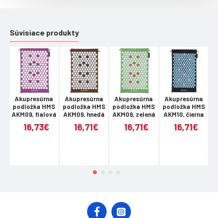
Záruka: 24 mesiacov
Súvisiace produkty
Akupresúrna
Akupresúrna
Akupresúrna
Akupresúrna
A
podložka HMS
podložka HMS
podložka HMS
podložka HMS
p
AKM09, fialová
AKM09, hnedá
AKM09, zelená
AKM10, čierna
A
16,73€
16,71€
16,71€
16,71€