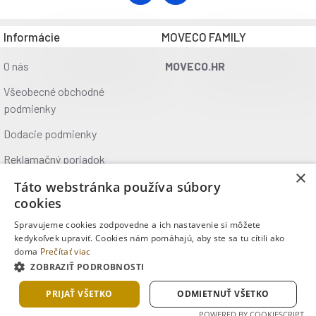
Informácie
MOVECO FAMILY
O nás
MOVECO.HR
Všeobecné obchodné
podmienky
Dodacie podmienky
Reklamačný poriadok
×
Ochrana údajov
Táto webstránka používa súbory
cookies
Kontakt
Spravujeme cookies zodpovedne a ich nastavenie si môžete
Kde nás nájdete
kedykoľvek upraviť. Cookies nám pomáhajú, aby ste sa tu cítili ako
doma
Prečítať viac
ZOBRAZIŤ PODROBNOSTI
Copyright © 2025, MOVECO s.r.o., Všetky práva vyhradené
PRIJAŤ VŠETKO
ODMIETNUŤ VŠETKO
POWERED BY COOKIESCRIPT