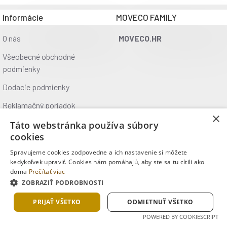
Informácie
MOVECO FAMILY
O nás
MOVECO.HR
Všeobecné obchodné
podmienky
Dodacie podmienky
Reklamačný poriadok
×
Ochrana údajov
Táto webstránka používa súbory
cookies
Kontakt
Spravujeme cookies zodpovedne a ich nastavenie si môžete
Kde nás nájdete
kedykoľvek upraviť. Cookies nám pomáhajú, aby ste sa tu cítili ako
doma
Prečítať viac
ZOBRAZIŤ PODROBNOSTI
Copyright © 2025, MOVECO s.r.o., Všetky práva vyhradené
PRIJAŤ VŠETKO
ODMIETNUŤ VŠETKO
POWERED BY COOKIESCRIPT