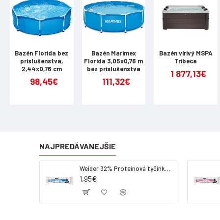
chvíli, keď 
boxovacie vr
Zosilnený 
Ponúkaný oce
Bazén Florida bez
Bazén Marimex
Bazén vírivý MSPA
príslušenstva,
Florida 3,05x0,76 m
Tribeca
Stabilitu rá
2,44x0,76 cm
bez príslušenstva
1 877,13€
navyše zaisť
98,45€
111,32€
poškodeniu v
Tupý uhol r
Konštrukcia 
výrazne zvyš
NAJPREDÁVANEJŠIE
Pätky
s prí
Weider 32% Proteínová tyčinka - kokos, 60 g
V pätkách rá
1,95€
do zeme tiež
bezpečná aj 