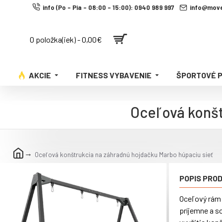
info (Po - Pia - 08:00 - 15:00): 0940 989 997
info@move
0 položka(iek) - 0,00€
AKCIE
FITNESS VYBAVENIE
ŠPORTOVÉ 
Oceľová konšt
Oceľová konštrukcia na záhradnú hojdačku Marbo húpaciu sieť
POPIS PRO
Oceľový rám 
príjemne a s