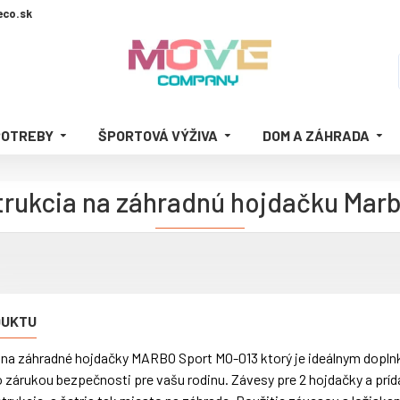
co.sk
POTREBY
ŠPORTOVÁ VÝŽIVA
DOM A ZÁHRADA
rukcia na záhradnú hojdačku Marb
DUKTU
na záhradné hojdačky MARBO Sport MO-013 ktorý je ideálnym doplnko
o zárukou bezpečnosti pre vašu rodinu. Závesy pre 2 hojdačky a príd