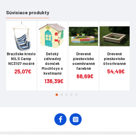
Súvisiace produkty
Brazílske kreslo
Detský
Drevené
Drevené
NILS Camp
záhradný
pieskovisko
pieskovisko
NC3107 modré
domček
osemhranné
štvorhranné
š
Mochtoys s
farebné
25,07€
54,49€
kvetinami
68,69€
136,39€