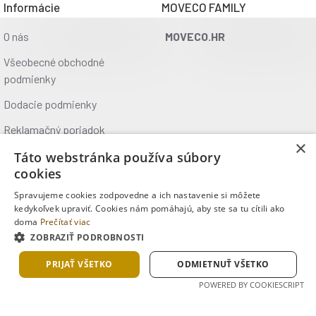
Informácie
MOVECO FAMILY
O nás
MOVECO.HR
Všeobecné obchodné
podmienky
Dodacie podmienky
Reklamačný poriadok
×
Ochrana údajov
Táto webstránka používa súbory
cookies
Kontakt
Spravujeme cookies zodpovedne a ich nastavenie si môžete
Kde nás nájdete
kedykoľvek upraviť. Cookies nám pomáhajú, aby ste sa tu cítili ako
doma
Prečítať viac
ZOBRAZIŤ PODROBNOSTI
Copyright © 2025, MOVECO s.r.o., Všetky práva vyhradené
PRIJAŤ VŠETKO
ODMIETNUŤ VŠETKO
POWERED BY COOKIESCRIPT