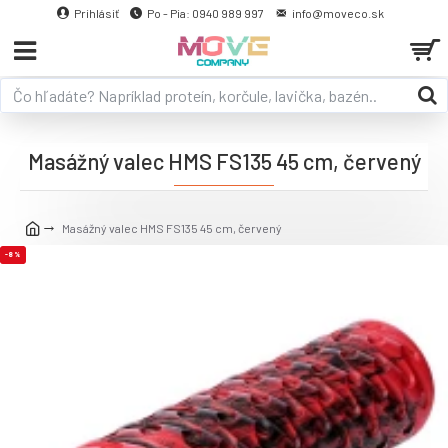
Prihlásiť
Po - Pia: 0940 989 997
info@moveco.sk
Masážný valec HMS FS135 45 cm, červený
Masážný valec HMS FS135 45 cm, červený
-8 %