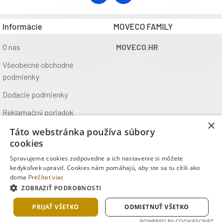
Informácie
MOVECO FAMILY
O nás
MOVECO.HR
Všeobecné obchodné
podmienky
Dodacie podmienky
Reklamačný poriadok
×
Ochrana údajov
Táto webstránka používa súbory
cookies
Kontakt
Spravujeme cookies zodpovedne a ich nastavenie si môžete
Kde nás nájdete
kedykoľvek upraviť. Cookies nám pomáhajú, aby ste sa tu cítili ako
doma
Prečítať viac
ZOBRAZIŤ PODROBNOSTI
Copyright © 2025, MOVECO s.r.o., Všetky práva vyhradené
PRIJAŤ VŠETKO
ODMIETNUŤ VŠETKO
POWERED BY COOKIESCRIPT