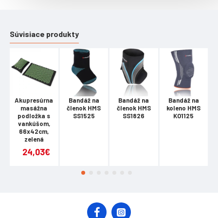
Súvisiace produkty
Akupresúrna
Bandáž na
Bandáž na
Bandáž na
masážna
členok HMS
členok HMS
koleno HMS
podložka s
SS1525
SS1826
KO1125
vankúšom,
66x42cm,
zelená
24,03€