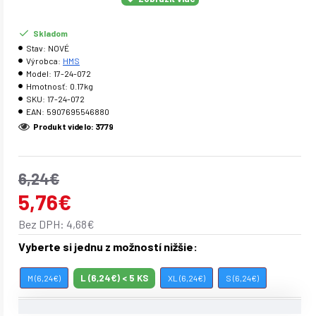
Bandáž KO1526 taktiež slúži ako prevencia úrazu, alebo
preťaženie kolena. Elasticita produktu podporuje prúdenie
Skladom
krvi, to sa prejavuje znížením bolesti a urýchlením
Stav:
NOVÉ
rekonvalescencie prípadného úrazu. Samotné nosenie
Výrobca:
HMS
Model:
17-24-072
bandáže taktiež napomáha udržať koleno v teple.
Hmotnosť:
0.17kg
SKU:
17-24-072
EAN:
5907695546880
Parametre:
Produkt videlo: 3779
Materiál: 45% elastan, 55% nylon
6,24€
Výhody:
5,76€
Dokonale priľne k pokožke Elastický materiál, odvádzajúci
Bez DPH: 4,68€
vlhkosť
Vyberte si jednu z možností nižšie:
Použitie:
L (6,24€) < 5 KS
M (6,24€)
XL (6,24€)
S (6,24€)
Stabilzácia a spevnenie kolena Pri bolesti, alebo úraze
kolena Pri ľahkom zápale kolena