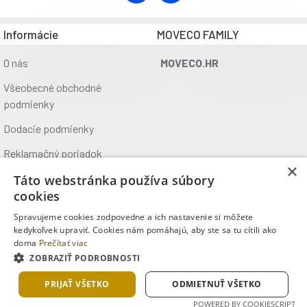
Informácie
MOVECO FAMILY
O nás
MOVECO.HR
Všeobecné obchodné
podmienky
Dodacie podmienky
Reklamačný poriadok
×
Ochrana údajov
Táto webstránka používa súbory
cookies
Kontakt
Spravujeme cookies zodpovedne a ich nastavenie si môžete
Kde nás nájdete
kedykoľvek upraviť. Cookies nám pomáhajú, aby ste sa tu cítili ako
doma
Prečítať viac
ZOBRAZIŤ PODROBNOSTI
Copyright © 2025, MOVECO s.r.o., Všetky práva vyhradené
PRIJAŤ VŠETKO
ODMIETNUŤ VŠETKO
POWERED BY COOKIESCRIPT