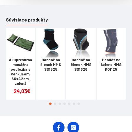
Súvisiace produkty
Akupresúrna
Bandáž na
Bandáž na
Bandáž na
masážna
členok HMS
členok HMS
koleno HMS
podložka s
SS1525
SS1826
KO1125
vankúšom,
66x42cm,
zelená
24,03€