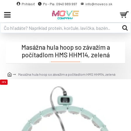
Prihlásiť
Po - Pia: 0940 989 997
info@moveco.sk
Masážna hula hoop so závažím a
počítadlom HMS HHM14, zelená
Masážna hula hoop so závažím a počítadlom HMS HHM14, zelená
-8 %