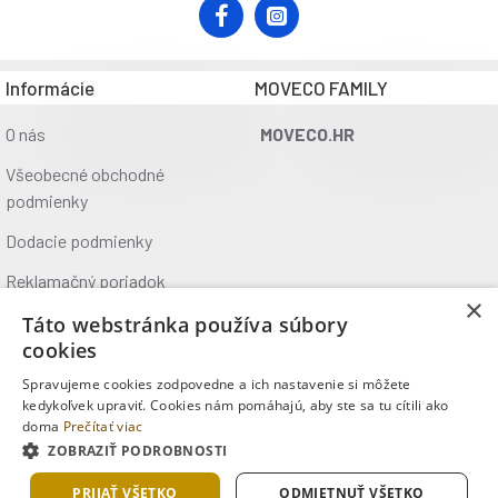
Vonkajší priemer: 23 - 43 cm Hmotnosť závažia: 380 g Dĺžka
povrázku závažia: 16 - 32 cm Funkcia počítadla: čas
tréningu, spálené kalórie, počet a rýchlosť otáčok
Informácie
MOVECO FAMILY
Upozornenie:
Nie je určené pre komerčné použitie Certifikát, norma:
O nás
MOVECO.HR
Záruka 24 mesiacov
Všeobecné obchodné
podmienky
Dodacie podmienky
Reklamačný poriadok
×
Ochrana údajov
Táto webstránka používa súbory
cookies
Kontakt
Spravujeme cookies zodpovedne a ich nastavenie si môžete
Kde nás nájdete
kedykoľvek upraviť. Cookies nám pomáhajú, aby ste sa tu cítili ako
doma
Prečítať viac
ZOBRAZIŤ PODROBNOSTI
Copyright © 2025, MOVECO s.r.o., Všetky práva vyhradené
PRIJAŤ VŠETKO
ODMIETNUŤ VŠETKO